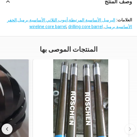
وصف المنتج
العلامات:
البرميل الأساسية المرتبطة,أنبوب الثلاثي الأساسية برميل,الحفر
الأساسية برميل
,
drilling core barrel
,
wireline core barrel
المنتجات الموصى بها