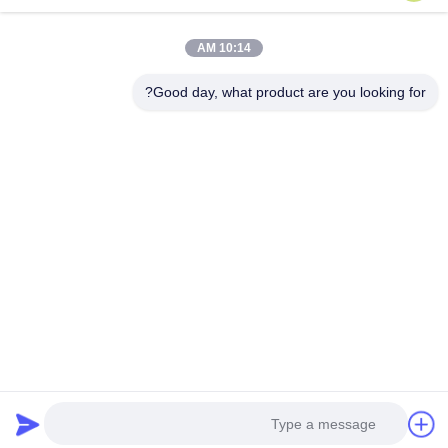
خريطة الموقع
اتصل بنا
10:14 AM
Good day, what product are you looking for?
الأحداث
القضايا
أخبار
اتصل بنا
هاتف:
0086-137-64195009
سياسة الخصوصية
| الصين جودة جيدة أسفل حفرة الحفر المورد. حقوق الطبع والنشر
© 2015-2026 ROSCHEN GROUP . كل الحق محجوز