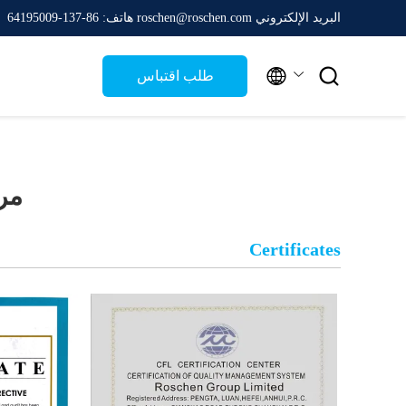
البريد الإلكتروني roschen@roschen.com
هاتف: 86-137-64195009


طلب اقتباس
مرا
Certificates