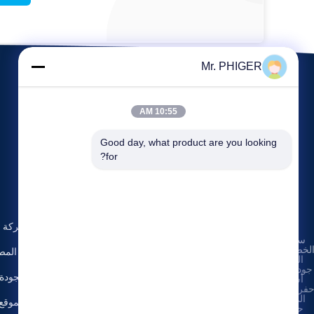
Mr. PHIGER
10:55 AM
Good day, what product are you looking 
for?
الأحداث
حولنا
طلب
القضايا
ملف الشركة
سياسة
اقتباس
هاتف:
86-137-
لخصوصية
|
أخبار
جولة في المص
64195009
الصين
جودة جيدة
مراقبة الجودة
أسفل
الفاكس: 86-021-
فرة الحفر
54380177
المورد.
خريطة الموقع
حقوق