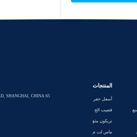
المنتجات
65 EAST XINHUAN ROAD, SHANGHAI, CHINA
أسفل حفر
ة الحفر
نع
قضيب الح
فر
تريكون مثق
اب
ماس لب م