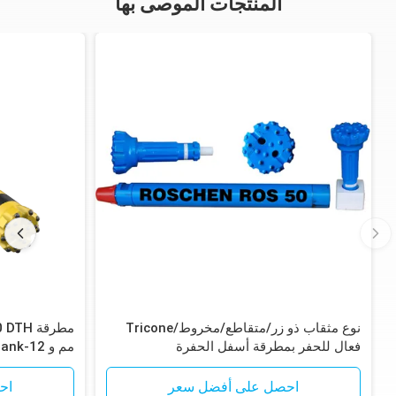
المنتجات الموصى بها
نوع مثقاب ذو زر/متقاطع/مخروط/Tricone
فعال للحفر بمطرقة أسفل الحفرة
لخام الحديد
احصل على أفضل سعر
اح