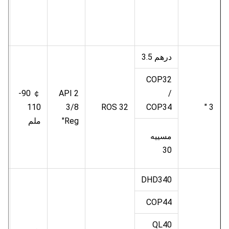
درهم 3.5
COP32
.5
￠ 90-
API 2
/
3 "
COP34
ROS 32
3/8
110
م
"Reg
ملم
ب
مسييه
30
DHD340
COP44
QL40