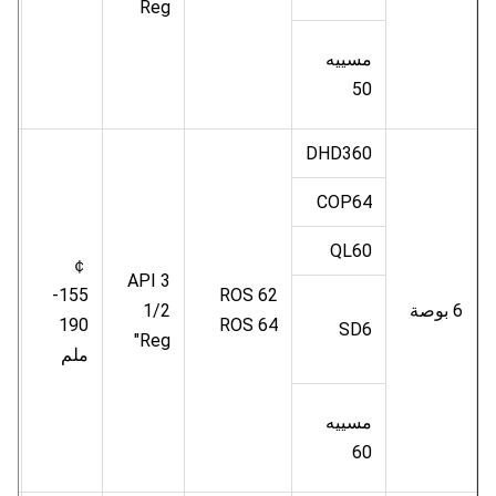
Reg
مسييه
50
DHD360
COP64
QL60
￠
.5
API 3
155-
ROS 62
6 بوصة
1/2
م
190
ROS 64
SD6
"Reg
ب
ملم
مسييه
60