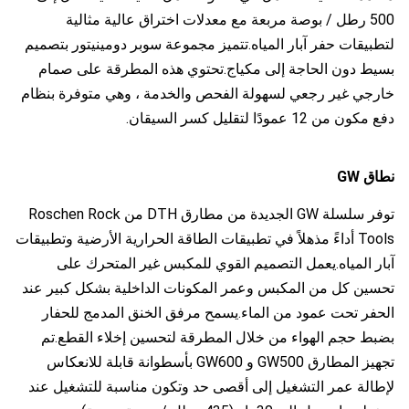
500 رطل / بوصة مربعة مع معدلات اختراق عالية مثالية
لتطبيقات حفر آبار المياه.تتميز مجموعة سوبر دومينيتور بتصميم
بسيط دون الحاجة إلى مكياج.تحتوي هذه المطرقة على صمام
خارجي غير رجعي لسهولة الفحص والخدمة ، وهي متوفرة بنظام
دفع مكون من 12 عمودًا لتقليل كسر السيقان.
نطاق GW
توفر سلسلة GW الجديدة من مطارق DTH من Roschen Rock
Tools أداءً مذهلاً في تطبيقات الطاقة الحرارية الأرضية وتطبيقات
آبار المياه.يعمل التصميم القوي للمكبس غير المتحرك على
تحسين كل من المكبس وعمر المكونات الداخلية بشكل كبير عند
الحفر تحت عمود من الماء.يسمح مرفق الخنق المدمج للحفار
بضبط حجم الهواء من خلال المطرقة لتحسين إخلاء القطع.تم
تجهيز المطارق GW500 و GW600 بأسطوانة قابلة للانعكاس
لإطالة عمر التشغيل إلى أقصى حد وتكون مناسبة للتشغيل عند