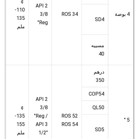
￠
.5
API 2
110-
4 بوصة
ROS 34
3/8
م
135
SD4
"Reg
ب
ملم
مسييه
40
درهم
350
COP54
API 2
￠
3/8
QL50
.5
135-
"Reg /
ROS 52
5 "
م
155
API 3
ROS 54
ب
SD5
1/2"
ملم