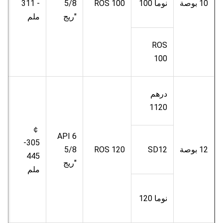
10 بوصة
نوما 100
ROS 100
5/8
- 311
م
"ريج
ملم
ب
ROS
100
درهم
1120
￠
.5
API 6
305-
12 بوصة
SD12
ROS 120
5/8
م
445
"ريج
ب
ملم
نوما 120