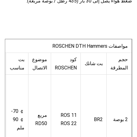
ضغط هواء يصل إلى 30 بار (435 رطل / بوصة مربعة).
مواصفات ROSCHEN DTH Hammers
حجم
كود
موضوع
بت
ض
بت شانك
المطرقة
ROSCHEN
الاتصال
مناسب
ا
7-
￠ 70-
ROS 11
مربع
5
2 بوصة
BR2
￠ 90
ROS 22
RD50
م
ملم
ب