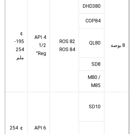
DHD380
COP84
￠
.5
API 4
195-
ROS 82
QL80
8 بوصة
1/2
م
254
ROS 84
"Reg
ب
ملم
SD8
M80 /
M85
SD10
.5
￠ 254
API 6