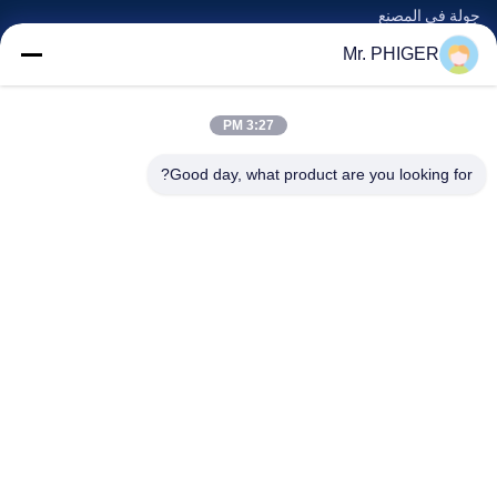
جولة في المصنع
مراقبة الجودة
Mr. PHIGER
خريطة الموقع
اتصل بنا
3:27 PM
Good day, what product are you looking for?
الأحداث
القضايا
أخبار
اتصل بنا
هاتف:
0086-137-64195009