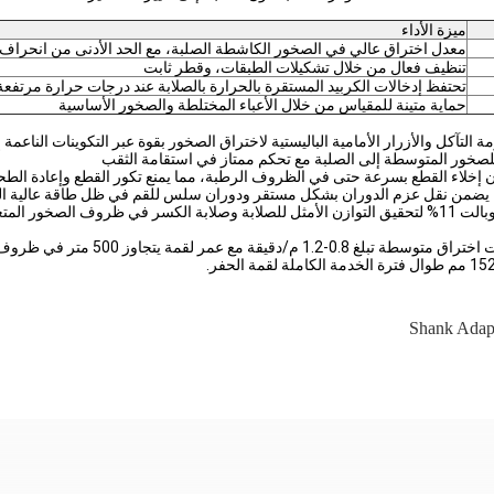
ميزة الأداء
معدل اختراق عالي في الصخور الكاشطة الصلبة، مع الحد الأدنى من انحراف 
تنظيف فعال من خلال تشكيلات الطبقات، وقطر ثابت
تحتفظ إدخالات الكربيد المستقرة بالحرارة بالصلابة عند درجات حرارة مرتفعة 
حماية متينة للمقياس من خلال الأعباء المختلطة والصخور الأساسية
ة التآكل والأزرار الأمامية الباليستية لاختراق الصخور بقوة عبر التكوينات الناعمة
لصخور المتوسطة إلى الصلبة مع تحكم ممتاز في استقامة الثقب
ان إخلاء القطع بسرعة حتى في الظروف الرطبة، مما يمنع تكور القطع وإعادة الط
لصخور المتغيرة
في اختبار محاجر الجرانيت، حققت لقم 0
Shank Adap