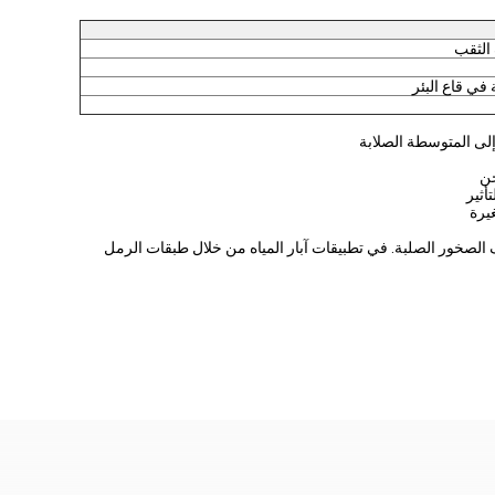
الثقب
في قاع البئر
 إلى المتوسطة الصلابة
حن
QL6 مقاس 152 مم معدلات اختراق متوسطة تبلغ 0.8-1.2 م/دقيقة مع عمر لقمة يتجاوز 500 متر في ظروف الصخور الصلبة. في تطبيقات آبار المياه من خلال طبقات الرمل