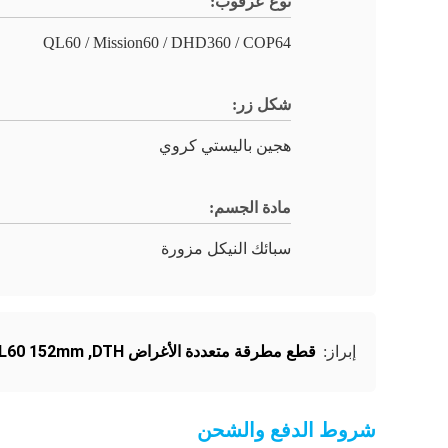
نوع عرقوب:
QL60 / Mission60 / DHD360 / COP64
شكل زر:
هجين باليستي كروي
مادة الجسم:
سبائك النيكل مزورة
قطع مطرقة متعددة الأغراض DTH
,
QL60 152mm ضغط الهواء ال
إبراز:
شروط الدفع والشحن