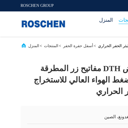
ROSCHEN GROUP
تجات
المنزل
>
أسفل حفرة الحفر
>
المنتجات
>
المنزل
مزيد من الأغراض DTH مفاتيح زر المطرقة
152mm QL ضغط الهواء العالي للاستخراج
ر الحراري
غدونغ، الصين