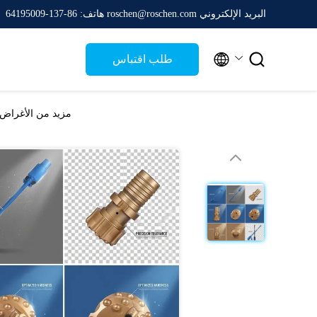
البريد الإلكتروني roschen@roschen.com
هاتف: 86-137-64195009


طلب اقتباس
مزيد من الأغراض DTH مفاتيح زر المطرقة 152mm QL60 ضغط الهواء العالي للاستخراج المياه البئر الحفر الح