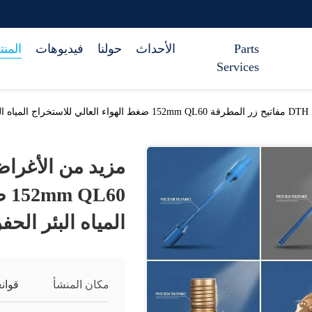
Parts
الأحداث
حولنا
فيديوهات
المن
Services
راري
60
المياه البئر الحف
مكان المنشأ
قوان