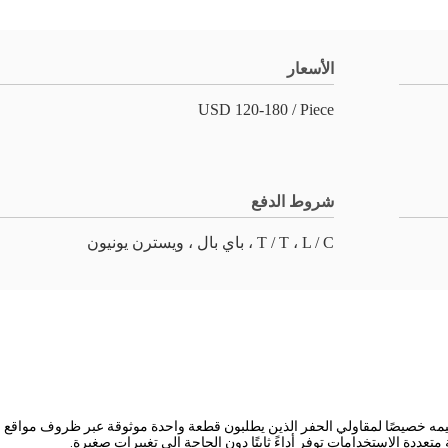
الأسعار
USD 120-180 / Piece
شروط الدفع
T / T ، L / C ، باي بال ، ويسترن يونيون
مه خصيصًا لمقاولي الحفر الذين يطلبون قطعة واحدة موثوقة عبر ظروف مواقع العم
 متعددة الاستخدامات توفر أداءً ثابتًا دون الحاجة إلى تغييرات صغيرة.