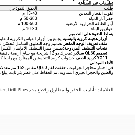
تطبيقات عبر الصناعة
طلب
العمق النموذجي
ثقوب انفجار التعدين
15-40 م
حفر آبار المياه
50-300 م
آبار الطاقة الحرارية الأرضية
100-500 م
خوازيق البناء
10-30 م
يسلط الضوء على التصميم
أزرار هجينة كروية باليستية:
يجمع بين أزرار القياس الكروية لمقاوم
ملف تعريف الوجه المقعر:
تصميم وجه التطبيق الشامل مُحسّن ل
فتحات التنظيف المزدوجة:
يضمن ممرا التنظيف الأماميان الكبير
تصميم QL60 سبلاين:
محرك ذو 12 شريحة مع ساق أرضية دقيقة يضمن نقل عزم الدوران بشكل مستقر ودوران سلس للقم في ظل طاقة عالية التأثير
YG11 كربيد الصف:
حشوات كربيد التنجستين الممتازة مع رابط كوبالت 11% لتحقيق التوازن الأمثل للصلابة وصلابة الكسر في ظروف ا
الأداء الميداني
والطين والحجر الجيري المتناوبة، تم الحفاظ على قطر بئر ثابت يبلغ 152 مم طوال فترة الخدمة الكاملة لقمة الحفر.
العلامات:
أنابيب الحفر والمطارق وقطع بت
,
Drill Pipes
,
ter