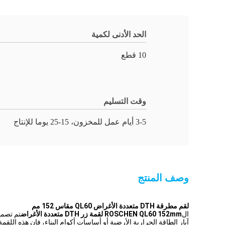
الحد الأدنى لكمية
10 قطع
وقت التسليم
3-5 أيام عمل للمخزون، 15-25 يوما للإنتاج
وصف المنتج
لقم مطرقة DTH متعددة الأغراض QL60 مقاس 152 مم
ال
ROSCHEN QL60 152mm لقمة زر DTH متعددة الأغراض
تم تصمي
آبار الطاقة الحرارية الأرضية أو أساسات أكوام البناء، فإن هذه اللقمة