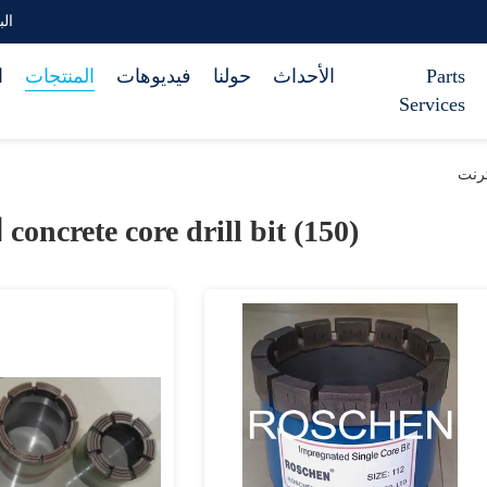
البري
Parts
الأحداث
حولنا
فيديوهات
المنتجات
ا
Services
concrete core drill bit (150)
ا