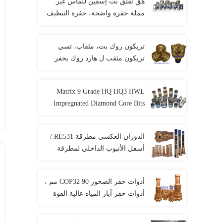
هق تفتق بت إسفين للماس غير
مملة حفرة واضحة، حفرة التنظيف
تريكون روك بت، مثقاب، تسي
تريكون مثقب ل هارد روك يحفر
Matrix 9 Grade HQ HQ3 HWL
Impregnated Diamond Core Bits
For Cut Quartz
الدوران العكسي مطرقة RE531 /
أسفل الأنبوب الداخلي لمطرقة
الثقب / الأنبوب الخارجي لحفر
المطرقة RC
أدوات حفر الصخور COP32 90 مم ،
أدوات حفر آبار المياه عالية القوة