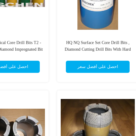
cal Core Drill Bits T2 -
HQ NQ Surface Set Core Drill Bits ,
 Diamond Impregnated Bit
Diamond Cutting Drill Bits With Hard
eed drilling for hard
Matrix for drilling very soft & abrasive
granite
stone
احصل على أفضل سعر
احصل على أفض