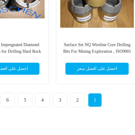
 Impregnated Diamond
Surface Set NQ Wireline Core Drilling
s for Drilling Hard Rock
Bits For Mining Exploration , ISO9001
Formations
Approvals
احصل على أفضل سعر
احصل على أفض
6
5
4
3
2
1