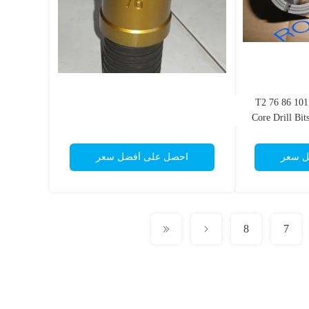
T2 76 86 101
Core Drill Bit
ل سعر
احصل على أفضل سعر
8
7