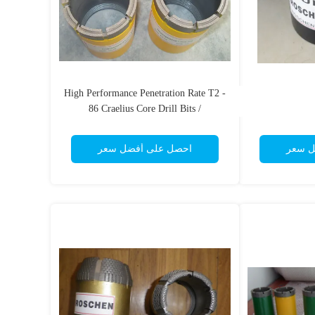
High Performance Penetration Rate T2 -
86 Craelius Core Drill Bits /
Impregnated Diamond Core Bits For
Rock formations
ل سعر
احصل على أفضل سعر