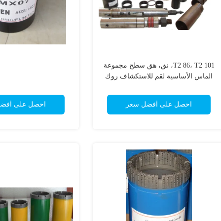
T2 86، T2 101، نق، هق سطح مجموعة
الماس الأساسية لقم للاستكشاف روك
الحفر
احصل على أفضل سعر
احصل على أفض