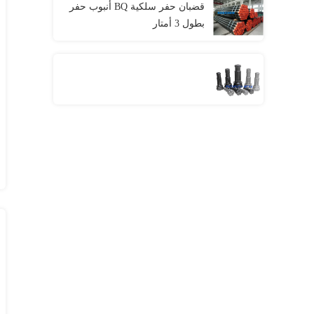
قضبان حفر سلكية BQ أنبوب حفر
بطول 3 أمتار