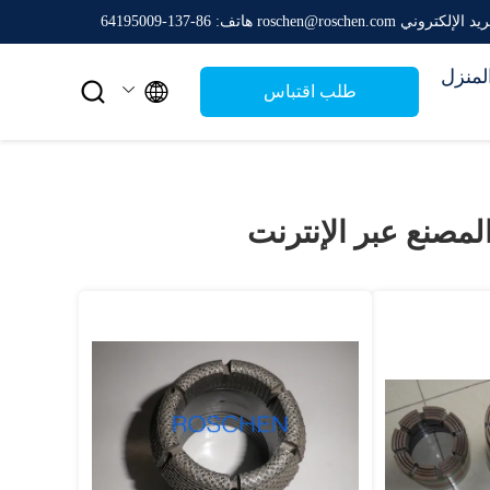
د الإلكتروني roschen@roschen.com
هاتف: 86-137-64195009
لمنزل


طلب اقتباس
لمصنع عبر الإنترنت