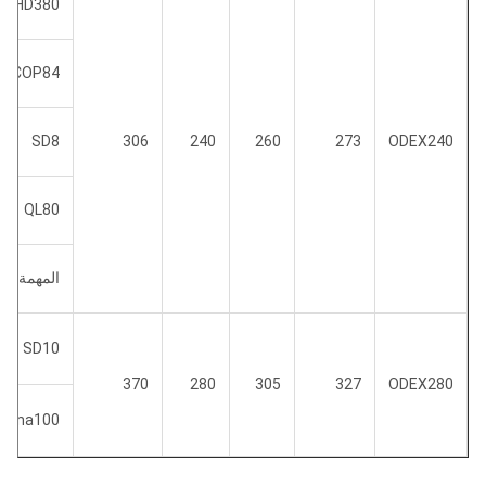
DHD380
COP84
SD8
306
240
260
273
ODEX240
QL80
المهمة 80
SD10
370
280
305
327
ODEX280
Numa100