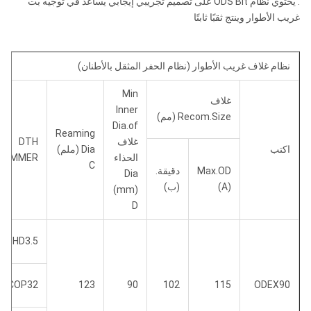
.
يحتوي نظام ODS Bit على تصميم تجريبي إيجابي يساعد في توجيه بت
غريب الأطوار وينتج ثقبًا ثابتًا
نظام غلاف غريب الأطوار (نظام الحفر المثقل بالأطنان)
Min
غلاف
Inner
Recom.Size (مم)
Dia.of
Reaming
غلاف
DTH
اكتب
Dia (ملم)
الحذاء
HAMMER
C
Max.OD
دقيقة.
Dia
(A)
(ب)
(mm)
D
DHD3.5
COP32
123
90
102
115
ODEX90