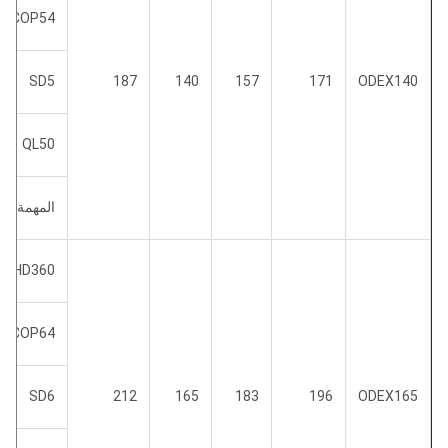
COP54
SD5
187
140
157
171
ODEX140
QL50
المهمة 50
DHD360
COP64
SD6
212
165
183
196
ODEX165