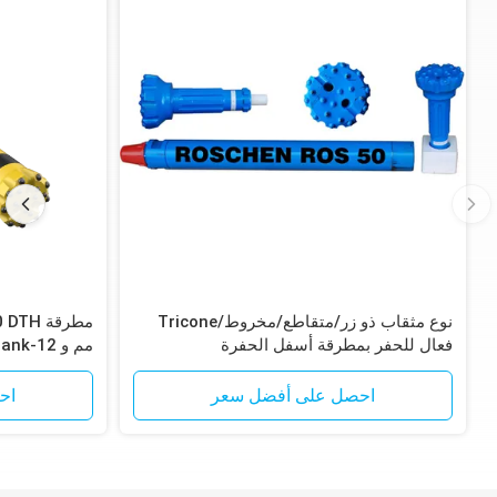
نوع مثقاب ذو زر/متقاطع/مخروط/Tricone
فعال للحفر بمطرقة أسفل الحفرة
لخام الحديد
احصل على أفضل سعر
اح