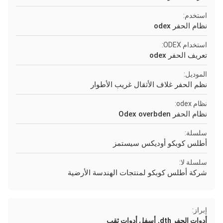
استخدم:
نظام الحفر odex
استخدام ODEX:
تعريف الحفر odex
الموديل:
نظم الحفر غلاف الأثقال غريب الأطوار
نظام odex:
نظام الحفر Odex overbden
سلسلة:
أطلس كوبكو أوديكس سيستمز
سلسلة لا:
شركة أطلس كوبكو لمنتجات الهندسة الأرضية
إبراز:
,
أدوات الحفر dth
أسفل أدوات ثقب