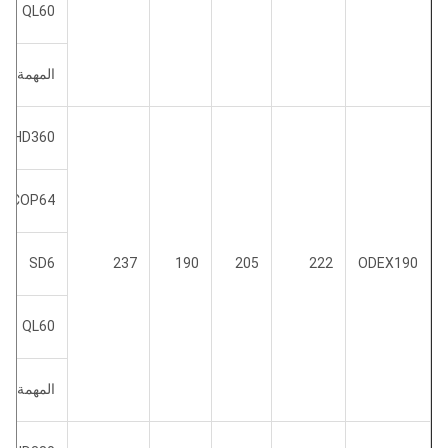
QL60
المهمة 60
DHD360
COP64
SD6
237
190
205
222
ODEX190
QL60
المهمة 60