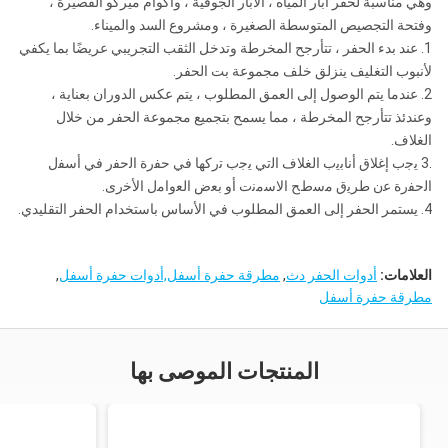
وهي مناسبة لحفر آبار المياه ، الآبار الجوفية ، وأكوام ميركو القصيرة ،
وفتحة التجصيص المتوسطة الصغيرة ، ومشروع السد والميناء.
1. عند بدء الحفر ، تتأرجح المخرطة وتدخل الثقب التجريبي عريضًا بما يكفي
لأنبوب التغليف ينزلق خلف مجموعة بت الحفر.
2. عندما يتم الوصول إلى العمق المطلوب ، يتم عكس الدوران بعناية ،
وعندئذ تتأرجح المخرطة ، مما يسمح بتجميع مجموعة الحفر من خلال
الغلاف.
.3 ﯾﺟب إﻏﻼق أﻧﺎﺑﯾب اﻟﻐﻼف اﻟﺗﻲ ﯾﺟب ﺗرﮐﮭﺎ ﻓﻲ ﺣﻔرة اﻟﺣﻔر ﻓﻲ أﺳﻔل
اﻟﺣﻔرة ﻋن طرﯾق ﻣﺳطﺢ اﻻﺳﻣﻧت أو ﺑﻌض اﻟﻌواﻣل اﻷﺧرى.
4. يستمر الحفر إلى العمق المطلوب في الأساس باستخدام الحفر التقليدي.
العلامات:
أدوات الحفر دث
,
مطرقة حفرة أسفل,أدوات حفرة أسفل
,
مطرقة حفرة أسفل
المنتجات الموصى بها