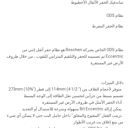
ساندفيك الحفر الأثقال الأخطبوط
نظام ODS
نظام الحفر المفرط
نظام ODS الخاص بشركة Roschen هو نظام حفر أثقل إثني من
Eccentric تم تصميمه للحفر والتلقيم المتزامن للثقوب ، من خلال ظروف
الأرض غير المستقرة.
دلائل الميزات:
.
متوفر لأحجام الغلاف من 114mm (4 1/2 ") إلى قطر 273mm (10¾")
تصميم بسيط من جزأين لتحسين نقل الطاقة إلى الوجه البسيط
.
أداء الحفر الأمثل في ظروف الأرض غير المستقرة
.
يمكن إزالة Bit Eccentric بسهولة وسرعة للاستبدال أو التجديد
.
ترتيب القفل "المفتوح والمغلق" داخل حامل البت حتى لا يتمكن أي شيء
من منع إغلاق بت غريب الأطوار