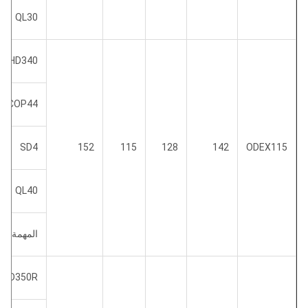
QL30
DHD340
COP44
SD4
152
115
128
142
ODEX115
QL40
المهمة 40
DHD350R