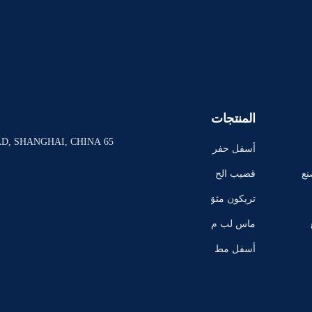
المنتجات
65 EAST XINHUAN ROAD, SHANGHAI, CHINA
أسفل حفر
ة الحفر
نع
قضيب الح
فر
تريكون مثق
اب
ماس لب م
ثقب لقمة
أسفل مط
رقة هول