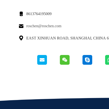

8613764195009

roschen@roschen.com

65 EAST XINHUAN ROAD