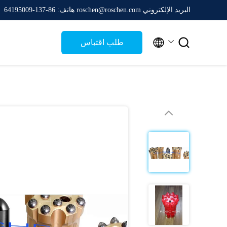
البريد الإلكتروني roschen@roschen.com
هاتف: 86-137-64195009


طلب اقتباس