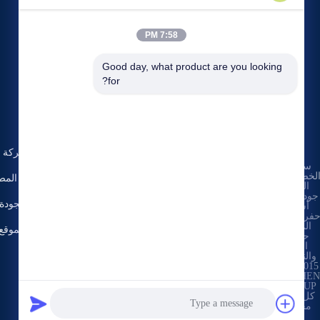
7:58 PM
Good day, what product are you looking 
for?
الأحداث
حولنا
طلب
القضايا
ملف الشركة
سياسة
اقتباس
هاتف:
86-137-
لخصوصية
|
أخبار
جولة في المص
64195009
الصين
جودة جيدة
مراقبة الجودة
أسفل
الفاكس: 86-021-
فرة الحفر
54380177
المورد.
خريطة الموقع
حقوق

الطبع
اتصل بنا
والنشر ©

2015-2026
ROSCHEN


GROUP .
كل الحق
محجوز