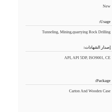
New
Usage:
Tunneling, Mining,quarrying Rock Drilling
إصدار الشهادات:
API, API 5DP, ISO9001, CE
Package:
Carton And Wooden Case