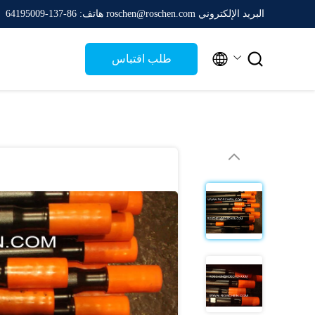
البريد الإلكتروني roschen@roschen.com
هاتف: 86-137-64195009


طلب اقتباس