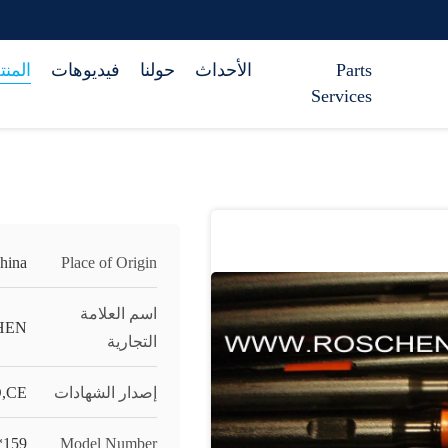
Parts
الأحداث
حولنا
فيديوهات
المن
Services
hina
Place of Origin
اسم العلامة
HEN
التجارية
إصدار الشهادات
O,CE
*159
Model Number