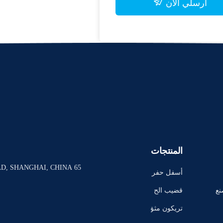
أرسلي الآن
المنتجات
65 EAST XINHUAN ROAD, SHANGHAI, CHINA
أسفل حفر
ة الحفر
نع
قضيب الح
فر
تريكون مثق
اب