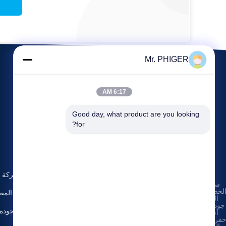
Mr. PHIGER
6:17 AM
Good day, what product are you looking 
for?
الأحداث
حولنا
طلب
القضايا
ملف الشركة
سياسة
اقتباس
هاتف:
86-137-
لخصوصية
|
أخبار
جولة في المص
64195009
الصين
جودة جيدة
مراقبة الجودة
أسفل
الفاكس: 86-021-
فرة الحفر
54380177