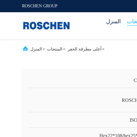
ROSCHEN GROUP
تجات
المنزل
>
أعلى مطرقة الحفر
>
المنتجات
>
المنزل
C
ROSC
IS
Hex22*108/hex25