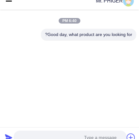
Mr. PHIGER
خريطة الموقع
اتصل بنا
6:40 PM
Good day, what product are you looking for?
الأحداث
القضايا
أخبار
اتصل بنا
هاتف:
0086-137-64195009
سياسة الخصوصية
| الصين جودة جيدة أسفل حفرة الحفر المورد. حقوق الطبع والنشر
© 2015-2026 ROSCHEN GROUP . كل الحق محجوز