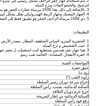
2. يتم استخدام جهاز حفر الزاحف بشكل رئيسي إلى مترو ا
لترسيخ، والحشو النفاث ونزح المياه.
3. بالإضافة إلى ذلك، هذا 150D مرساة حفارات الحفر هو مستقرة وفعالة، وقادرة على حفر طبقات معقدة والتعامل مع الحوادث.
4. الجهاز المشبك وجهاز الربط الهيدروليكي يقلل بشكل كبير من وقت مساعد وأيضا يقلل من كثافة العمل التشغيلي ..
5. ذي 150d مرساة الزاحف الحفر هو تطبيق فقط إلى الصخور و كسر طبقة البناء.
التطبيقات:
1. الحضرية المترو، المباني الشاهقة، المطار، مصدر الأرض مضخة الحرارة وغيرها عميق الأساس حفرة ل رسو.
2. جيت التجصيص و نزح المياه.
3. هذا جهاز حفر هندسي يستطيع كنت استعملت ل يحفر جوفية حراري بئر وبئر.
4. حفرة الانفجار، المضادة-- العائمة ثقب رسو.
المواصفات الفنية:
عمق حفرة
رود ديا
زاوية الثقب (°)
إخراج سرعة دوران رئيس السلطة
السكتة الدماغية، بسبب، رأس السلطة
خرج عزم دوران الطاقة
السكتة الدماغية من إطار الشريحة
رفع قوة رأس السلطة
تغذية قوة رأس السلطة