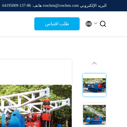
البريد الإلكتروني roschen@roschen.com
هاتف: 86-137-64195009


طلب اقتباس