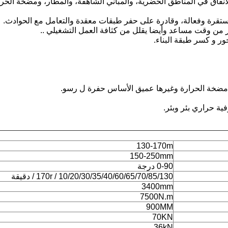
لأنفاق في المناطق الحضرية، والمباني الشاهقة، والمطار، ومضخة الح
130-170m
150-250mm
0-90 درجة
10/20/30/35/40/60/65/70/85/130 / 170r / دقيقة
3400mm
7500N.m
900MM
70KN
36kN