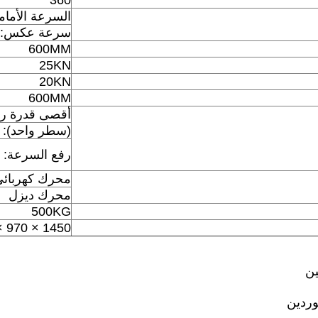
360 °
السرعة الأمامية: 70؛ 121؛ 190؛ 263؛ 329؛ 570؛ 
سرعة عكس: 55 / 57rpm
600MM
25KN
20KN
600MM
أقصى قدرة ر
(سطر واحد):
رفع السرعة:
محرك كهربائي
محرك ديزل
500KG
1450 × 970 × 1280mm
ين
وردين