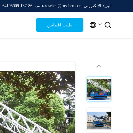
البريد الإلكتروني roschen@roschen.com
هاتف: 86-137-64195009


طلب اقتباس