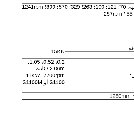
899؛ 1241rpm
2
فع
15KN
0.2، 0.52، 1.05،
2.06m / ثانية
:
11KW، 2200rpm
S1100 أو S1100M