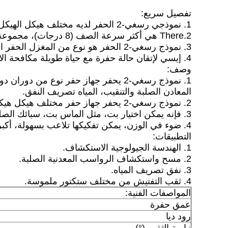
تفصيل سريع:
1. نموذجي رسغي-2 الحفر لديه مختلف هيكل الهيكل مثل زلق شنت، شنت الزاحف.
2.There هي أكثر سرعة الصف (8 درجات)، مجموعة سرعة معقولة وعزم دوران عالية في حين انخفاض سرعة.
3. نموذج رسغي-2 الحفر هو نوع من المغزل الحفر الدوارة.
4. إيسي لإتقان حالة حفرة مع حياة طويلة مكافحة الاهتزاز متر.
وصف:
1. نموذج رسغي-2 يحفر جهاز حفر نوع من دوران دوران يحفر جهاز حفر.
المعادن الصلبة والتنقيب، المياه تصريف النفق.
2. نموذج رسغي-2 يحفر جهاز حفر مختلف هيكل هيكل مثل زلق يركب، زحاف يركب.
3. فإنه يمكن اختيار بت، مثل الماس بت، سبائك الصلب بت بينما الحفر وفقا تشكيل مختلفة.
4. ضوء في الوزن، يمكن تفكيكها تلاعب بسهولة، أكبر جهاز في 200kg.
التطبيقات:
1. الهندسة الجيولوجية الاستكشاف.
2. مسح واستكشاف الرواسب المعدنية الصلبة.
3. نفق تصريف المياه.
4. ثقب التفتيش من مختلف ستكتور ملموسة.
المواصفات الفنية:
عمق حفرة
رود ديا