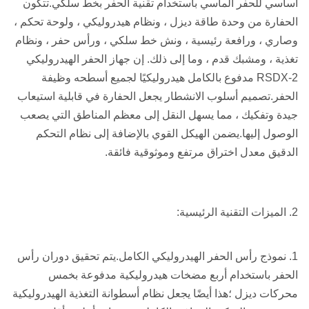
أساسي للحفر الماسي باستخدام تقنية الحفر بخط سلكي.تتكون
الحفارة من وحدة طاقة ديزل ، ونظام هيدروليكي ، ولوحة تحكم ،
وصاري ، ورافعة رئيسية ، ونش خط سلكي ، ورأس حفر ، ونظام
تغذية ، ومشبك قدم ، وما إلى ذلك. إن جهاز الحفر الهيدروليكي
RSDX-2 مدفوع بالكامل هيدروليكيًا لجميع أسطحه وظيفة
الحفر.تصميم أسلوب الانشطار يجعل الحفارة في قابلية استيعاب
جيدة وتفكيك ، مما يسهل النقل إلى معظم المناطق التي يصعب
الوصول إليها.يضمن الهيكل القوي بالإضافة إلى نظام التحكم
الدقيق معدل اختراق مرتفع وموثوقية فائقة.
2. الميزات التقنية الرئيسية:
1. نموذج رأس الحفر الهيدروليكي الكامل.يتم تحقيق دوران رأس
الحفر باستخدام أربع مضخات هيدروليكية مدفوعة بخمس
محركات ديزل ؛هذا أيضًا يجعل نظام أسطوانة التغذية الهيدروليكية