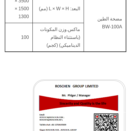
3500 ×
البعد: L × W × H (مم)
1500 ×
1300
مضخة الطين
BW-100A
ماكس.وزن المكونات
(باستثناء النظام
100
الديناميكي) (كجم)