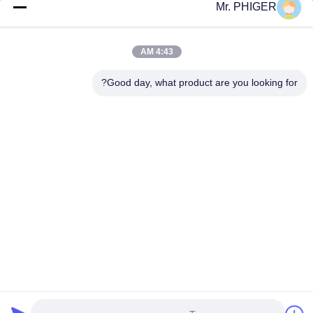
مراقبة الجودة
Mr. PHIGER
خريطة الموقع
اتصل بنا
4:43 AM
Good day, what product are you looking for?
الأحداث
القضايا
أخبار
اتصل بنا
هاتف:
0086-137-64195009
سياسة الخصوصية
| الصين جودة جيدة أسفل حفرة الحفر المورد. حقوق الطبع والنشر
© 2015-2026 ROSCHEN GROUP . كل الحق محجوز