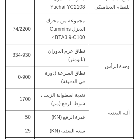
للنظام الديناميكي
Yuchai YC2108
مجموعة من محرك
الديزل Cummins
74/2200
4BTA3.9-C100
نطاق عزم الدوران
334-930
(نانومتر)
وحدة الرأس
نطاق السرعة (دورة
0-900
في الدقيقة)
تغذية اسطوانة الزيت ،
1700
شوط الرفع (مم)
آلية التغذية
قدرة الرفع (KN)
50
سعة التغذية (KN)
25