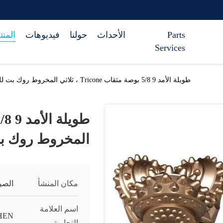
Parts
الأحداث
حولنا
فيديوهات
المن
Services
طويلة الأمد 9 5/8 بوصة مثقاب Tricone ، ثلاثي المخروط روك بت للتعدين هارد روك الحفر
المخروط روك بت
مكان المنشأ
الصي
اسم العلامة
HEN
التجارية