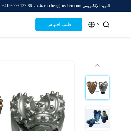
البريد الإلكتروني roschen@roschen.com
هاتف: 86-137-64195009


طلب اقتباس