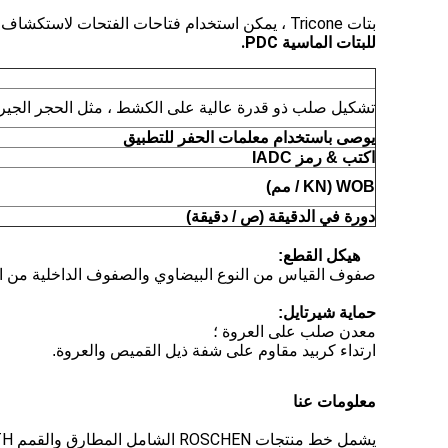
بتات Tricone ، يمكن استخدام فتاحات الفتحات لاستكشاف / حفر الغاز / النفط / الطاقة الحرارية الأرضية / آبار المياه.
للبتات الماسية PDC.
تشكيل صلب ذو قدرة عالية على الكشط ، مثل الحجر الجيري 
يوصى باستخدام معلمات الحفر للتطبيق
اكتب & رمز IADC
WOB (KN / مم)
دورة في الدقيقة (ص / دقيقة)
هيكل القطع:
صفوف القياس من النوع البيضاوي والصفوف الداخلية من ا
حماية شيرتايل:
معدن صلب على العروة ؛
ارتداء كربيد مقاوم على شفة ذيل القميص والعروة.
معلومات عنا