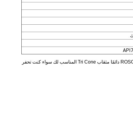
ك
API7
إن TriCone Bit هو مثقاب الحفر الأكثر تنوعًا في السوق.هذا هو الذهاب إلى لقمة الحفر في معظم أنماط الحفر.تمتلك ROSCHEN Tools دائمًا مثقاب Tri Cone المناسب لك سواء كنت تحفر