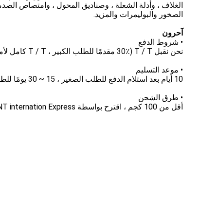
الغلاف ، وأدلة الشعلة ، وصناديق المحول ، وامتصاص الصد
الصخور والبوليمرات والمزيد.
آحرون
• شروط الدفع
نحن نقبل T / T (30٪ مقدمًا للطلب الكبير ، T / T كامل لأمر صغير) ، Wester Union ، L / C في الأفق
• موعد التسليم
10 أيام بعد استلام الدفع للطلب الصغير ، 15 ~ 30 يومًا للطلب الكبير.
• طرق الشحن
أقل من 100 كجم ، اقترح بواسطة DHL / FeDex / UPS / TNT internation Express ، بين 100 ~ 500 كجم ، توحي عن طريق الجو ، فوق 500 كجم ، توحي عن طريق البحر.