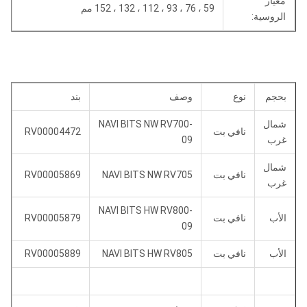
معيار
59 ، 76 ، 93 ، 112 ، 132 ، 152 مم
الروسية:
بحجم
نوع
وصف
بند
شمال
NAVI BITS NW RV700-
نافي بت
RV00004472
غرب
09
شمال
نافي بت
NAVI BITS NW RV705
RV00005869
غرب
NAVI BITS HW RV800-
الأب
نافي بت
RV00005879
09
الأب
نافي بت
NAVI BITS HW RV805
RV00005889