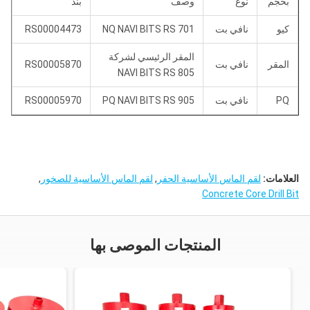
بحجم
نوع
وصف
بند
كيو
نافي بت
NQ NAVI BITS RS 701
RS00004473
المقر الرئيسي لشركة
المقر
نافي بت
RS00005870
NAVI BITS RS 805
PQ
نافي بت
PQ NAVI BITS RS 905
RS00005970
العلامات:
لقم الماس الأساسية الحفر
,
لقم الماس الأساسية للصخور
,
Concrete Core Drill Bit
المنتجات الموصى بها