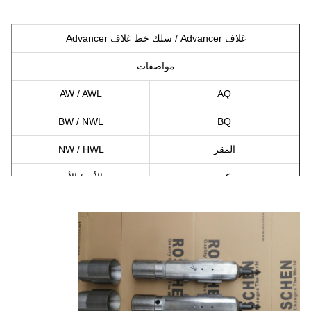
غلاف Advancer / سلك خط غلاف Advancer
مواصفات
AW / AWL
AQ
BW / NWL
BQ
المقر
NW / HWL
كيو
الأب / الأب
PW / PWT
PQ
SW / SWT
SQ
UW / UWT
UQ