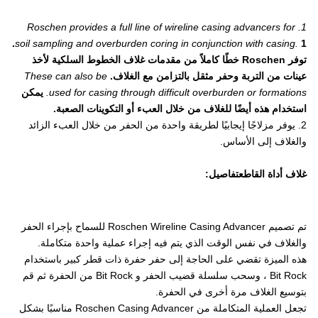
1. Roschen provides a full line of wireline casing advancers for
1.
soil sampling and overburden coring in conjunction with casing.
توفر Roschen خطًا كاملاً من مقدمات غلاف الخطوط السلكية لأخذ
عينات من التربة وحفر مثقل بالتزامن مع الغلاف.
These can also be
used for casing through difficult overburden or formations.
يمكن
استخدام هذه أيضًا للغلاف من خلال العبء أو التكوينات الصعبة.
2. يوفر مزلاجًا إيجابيًا لطريقة واحدة من الحفر من خلال العبء الزائد
والغلاف إلى الأساس.
غلاف أداة القاطع
تفاصيل:
تم تصميم Roschen Wireline Casing Advancer للسماح بإجراء الحفر
والغلاف في نفس الوقت الذي يتم فيه إجراء عملية واحدة متكاملة.
هذه الميزة تقضي على الحاجة إلى حفر حفرة ذات قطر كبير باستخدام
Bit Rock ، وسحب سلسلة قضيب الحفر و Bit Rock من الحفرة ثم قم
بتوسيع الغلاف مرة أخرى في الحفرة.
تجعل العملية المتكاملة من Roschen Casing Advancer مناسبًا بشكل