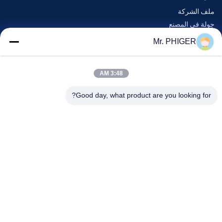
ملف الشركة
جولة في المصنع
مراقبة الجودة
Mr. PHIGER
خريطة الموقع
اتصل بنا
3:48 AM
Good day, what product are you looking for?
الأحداث
القضايا
أخبار
اتصل بنا
هاتف:
0086-137-64195009