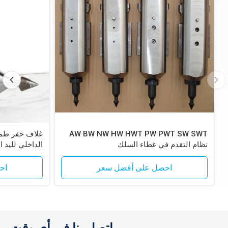
AW BW NW HW HWT PW PWT SW SWT
نظام التقدم في غطاء السلك
الداخلي لليد ا
احصل على أفضل سعر
اح