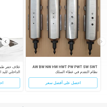
AW BW NW HW HWT PW PWT SW SWT
نظام التقدم في غطاء السلك
الداخلي لليد ا
احصل على أفضل سعر
اح