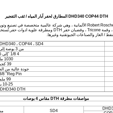
DHD340 COP44 DTH المطارق لحفر آبار المياه / ثقب التفجير
وبتات ، ومطارق وبتات RC ، وأنابيب حفر الدوران العكسي ، وقمة e
فط / الغاز والصناعات الجيوتقنية وغيرها.
DHD340 ، COP44 ، SD4 ، المهمة 40 ، QL40
من 3 بوصة إلى 8 بوصة
4 1/8 "إلى 5 3/8"
1030 ملم
39 كجم
جودة عالية من ال
3/8 "Reg Pin
99 ملم
10-25 بار
DHD340 DTH المطرقة
مواصفات مطرقة DTH مقاس 4 بوصات
DHD3
SD4
مسي