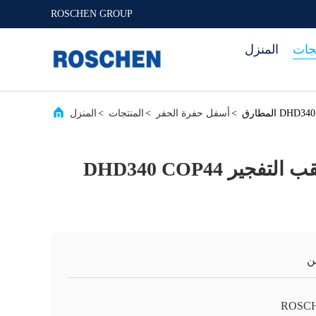
ROSCHEN GROUP
تجات
المنزل
>
أسفل حفرة الحفر
>
المنتجات
>
المنزل
حفر بئر الماء / ثقب التفجير DHD340 COP44
ن
ROSC