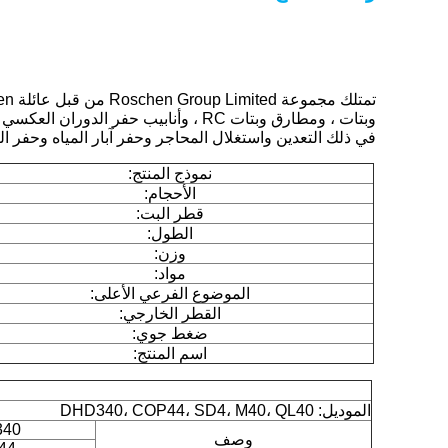
في ذلك التعدين واستغلال المحاجر وحفر آبار المياه وحفر الن
نموذج المنتج:
الأحجام:
قطر البت:
الطول:
وزن:
مواد:
الموضوع الفرعي الأعلى:
القطر الخارجي:
ضغط جوي:
اسم المنتج:
الموديل: DHD340، COP44، SD4، M40، QL40
40
وصف