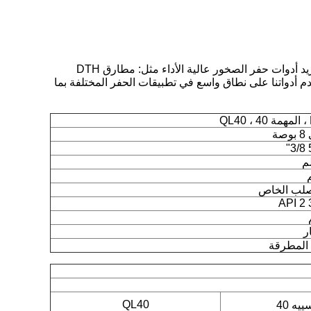
تمتلك مجموعة Roschen Group Limited من قبل عائلة Robert Roschen الألمانية ، وهي شركة عالمية متخصصة في تصنيع وتوريد أدوات حفر الصخور عالية الأداء مثل: مطارق DTH
Tricon ، وقضبان حفر DTH ومطرقة علوية ادوات حفر.تُستخدم أدواتنا على نطاق واسع في تطبيقات الحفر المختلفة بما
صلب الخاص
API 2 
QL40
يه 40