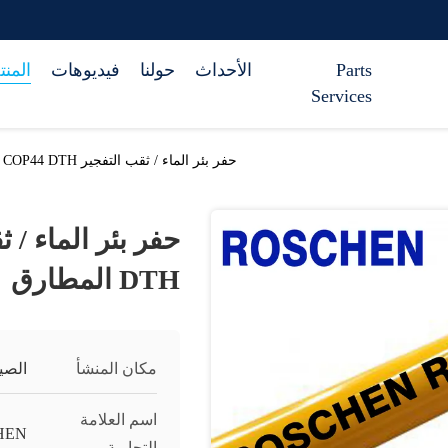
Parts
الأحداث
حولنا
فيديوهات
المن
Services
حفر بئر الماء / ثقب التفجير DHD340 COP44 DTH المطارق
DTH المطارق
مكان المنشأ
الصي
اسم العلامة
HEN
التجارية