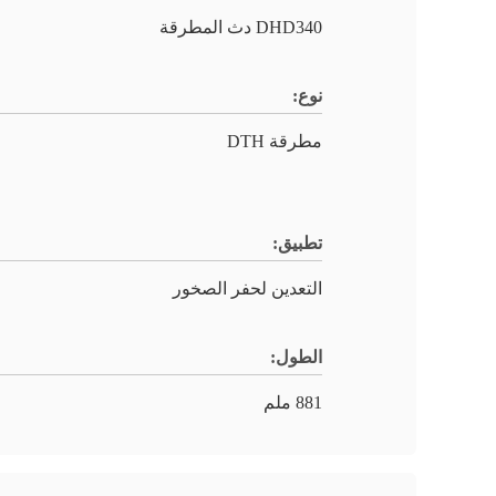
DHD340 دث المطرقة
نوع:
مطرقة DTH
تطبيق:
التعدين لحفر الصخور
الطول:
881 ملم