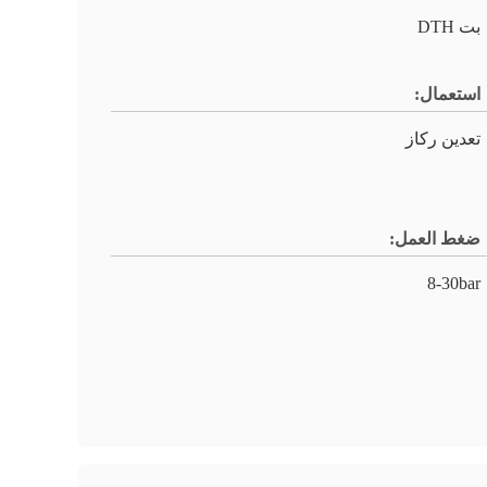
بت DTH
استعمال:
تعدين ركاز
ضغط العمل:
8-30bar