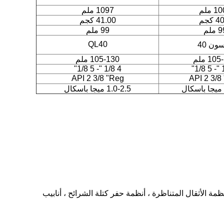
 ملم
1097 ملم
 كجم
41.00 كجم
 ملم
99 ملم
QL40
ون 40
10 ملم
105-130 ملم
4 1/8 "- 5 1/8"
API 2 3/8 "Reg
API 2 3/8
1.0-2.5 ميجا باسكال
ًا توفير المنتجات ذات الصلة بأي نوع من مطرقة DTH ، بتات زر DTH ، مطرقة RC ، بت مطرقة RC ، نظام ODEX ، أنظمة الأثقال المتناظرة ، أنظمة حفر كتلة الشرائح ، أنابيب