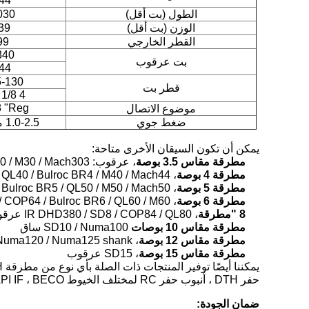
44
الطول (بت أقل)
1030 
الوزن (بت أقل)
39 كج
القطر الخارجي
99 مل
40
بت عرقوب
44
105-130
قطر بت
4 1/8 "- 5 1/8"
8 "Reg
موضوع الاتصال
ضغط جوي
1.0-2.5 ميجا باسكال
يمكن أن تكون السيقان الأخرى متاحة:
مطرقة مقاس 3.5 بوصة
، عرقوب: DHD3.5 / Bulroc BR3 / COP32 / QL30 / M30 / Mach303
مطرقة 4 بوصة
، IR DHD340A / SD4 / COP44 / QL40 / Bulroc BR4 / M40 / Mach44 عرقوب
مطرقة 5 بوصة
، IR DHD350R / SD5 / COP54 / Bulroc BR5 / QL50 / M50 / Mach50 عرقوب
مطرقة 6 بوصة
، IR DHD360 / SD6 / COP64 / Bulroc BR6 / QL60 / M60 عرقوب
8 "مطرقة
، IR DHD380 / SD8 / COP84 / QL80 عرقوب
مطرقة مقاس 10 بوصات
SD10 / Numa100 ساق
مطرقة مقاس 12 بوصة
، IR DHD1120 / SD12 / Numa120 / Numa125 shank
مطرقة مقاس 15 بوصة
، SD15 عرقوب
حفر DTH ، أنبوب حفر RC لمختلف الخيوط API REG ، API IF ، BECO ، إلخ.
ضمان الجودة: