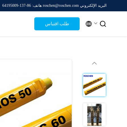
البريد الإلكتروني roschen@roschen.com
هاتف: 86-137-64195009


طلب اقتباس