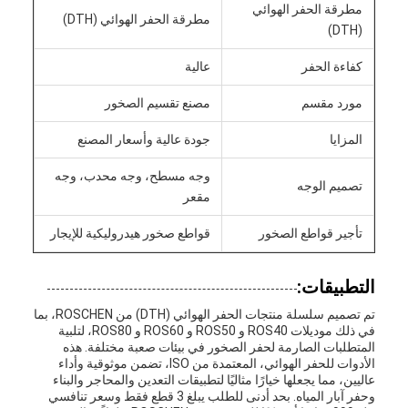
مطرقة الحفر الهوائي
مطرقة الحفر الهوائي (DTH)
(DTH)
كفاءة الحفر
عالية
مورد مقسم
مصنع تقسيم الصخور
المزايا
جودة عالية وأسعار المصنع
وجه مسطح، وجه محدب، وجه
تصميم الوجه
مقعر
تأجير قواطع الصخور
قواطع صخور هيدروليكية للإيجار
التطبيقات:
تم تصميم سلسلة منتجات الحفر الهوائي (DTH) من ROSCHEN، بما
في ذلك موديلات ROS40 و ROS50 و ROS60 و ROS80، لتلبية
المتطلبات الصارمة لحفر الصخور في بيئات صعبة مختلفة. هذه
الأدوات للحفر الهوائي، المعتمدة من ISO، تضمن موثوقية وأداء
عاليين، مما يجعلها خيارًا مثاليًا لتطبيقات التعدين والمحاجر والبناء
وحفر آبار المياه. بحد أدنى للطلب يبلغ 3 قطع فقط وسعر تنافسي