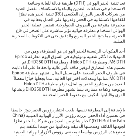
تعد تقنية الحفر الهوائي (DTH) طريقة فعالة للغاية وشائعة
الاستخدام في صناعات التعدين والبناء والاستكشاف. تفضل العديد
من شركات الحفر بالدوران العكسي (RC) تقنية الحفر هذه نظرًا
لكفاءتها الاستثنائية في الحفر وقدرتها على العمل بفعالية في
مجموعة متنوعة من الظروف الجيولوجية. تتضمن عملية الحفر
الهوائي استخدام مطرقة هوائية تؤثر مباشرة على الصخر في قاع
الحفرة، مما يتيح الحفر السريع والدقيق حتى في التكوينات الصخرية
الصلبة.
أحد المكونات الرئيسية للحفر الهوائي هو المطرقة، ومن بين
الموديلات الأكثر شعبية وموثوقية في السوق اليوم مطرقة Epiroc
M6 DTH، ومطرقة Halco DTH، ومطرقة DHD350 DTH. تم
تصميم هذه المطارق لتوفير طاقة تأثير عالية والحفاظ على أداء ثابت
في ظروف الحفر الصعبة. على سبيل المثال، تشتهر مطرقة Epiroc
M6 DTH بمتانتها ومعدلات اختراقها العالية، مما يجعلها خيارًا مفضلاً
للعديد من مشاريع الحفر. وبالمثل، توفر مطرقة Halco DTH
موثوقية وكفاءة ممتازة، بينما تشتهر مطرقة DHD350 DTH بإنشائها
القوي وقابليتها للتكيف مع ضغوط الحفر المختلفة.
بالإضافة إلى المطرقة نفسها، يلعب اختيار رؤوس الحفر دورًا حاسمًا
في تحسين أداء الحفر. برزت رؤوس الأزرار الهوائية الصينية (China
DTH Button Bits) كخيار شائع بين العديد من شركات الحفر نظرًا
لجودتها الفائقة وهندستها الدقيقة وفعاليتها من حيث التكلفة. يتم
تصنيع هذه الرؤوس بواسطة مصنعي رؤوس الأزرار الهوائية الصينية