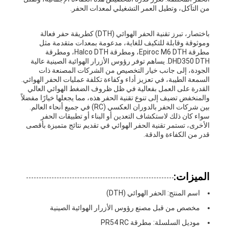
من التآكل، وتطيل العمر التشغيلي لمعدات الحفر.
باختصار، تبرز تقنية الحفر الهوائي (DTH) كطريقة حفر فعالة
وموثوقة وقابلة للتكيف للغاية، مدعومة بمعدات متقدمة مثل
مطرقة Epiroc M6 DTH، ومطرقة Halco DTH، ومطرقة
DHD350 DTH. يساهم توفر رؤوس الأزرار الهوائية الصينية عالية
الجودة، إلى جانب خيار التخصيص من الشركات المصنعة ذات
السمعة الطيبة، في تعزيز أداء وكفاءة تكلفة عمليات الحفر الهوائي.
القدرة على العمل بفعالية في ظل ظروف الضغط الهوائي العالي
والمنخفض تضيف إلى تنوع تقنية الحفر هذه، مما يجعلها خيارًا مفضلاً
بين شركات الحفر بالدوران العكسي (RC) في جميع أنحاء العالم.
سواء كان ذلك لاستكشاف التعدين أو البناء أو تطبيقات الحفر
الأخرى، تستمر تقنية الحفر الهوائي في تقديم نتائج متميزة بأقصى
قدر من الكفاءة والدقة.
الميزات:
اسم المنتج: الحفر الهوائي (DTH)
مخصص من قبل مصنع رؤوس الأزرار الهوائية الصينية
موديل السلسلة: مطرقة PR54 RC