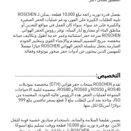
بفضل قدرة توريد رائعة تبلغ 10,000 قطعة، يمكن لـ ROSCHEN
تلبية الطلبات الكبيرة على الفور، ودعم عمليات الحفر الصغيرة
والكبيرة على حد سواء. سواء كان العمل في مواقع التعدين أو
مناطق البناء أو مشاريع آبار المياه، توفر رؤوس الحفر الهوائي
ROSCHEN سرعة حفر استثنائية وعمر خدمة أطول وتكاليف صيانة
مخفضة. مزيج التصميم المتقدم والإنشاء القوي ومعايير الجودة
الصارمة يجعل سلسلة الحفر الهوائي ROSCHEN خيارًا مفضلاً
للمهنيين الذين يبحثون عن أدوات حفر صخور موثوقة وفعالة.
التخصيص:
تقدم ROSCHEN منتجات حفر هوائي (DTH) مخصصة بموديلات
ROS40 و ROS50 و ROS60 و ROS80، مصممة لتلبية الاحتياجات
المتنوعة لعمليات الحفر. هذه الرؤوس عالية الجودة، المعتمدة من
ISO، متاحة بحد أدنى للطلب يبلغ 3 قطع بسعر تنافسي يبلغ 999
دولارًا أمريكيًا لكل منها.
يضمن تغليفنا السلامة والمتانة، باستخدام صناديق خشبية قوية للنقل
الآمن. مع قدرة توريد تبلغ 10,000 قطعة ووقت تسليم يبلغ أسبوعًا
واحدًا فقط، تضمن ROSCHEN تلبية طلباتك على الفور. شروط