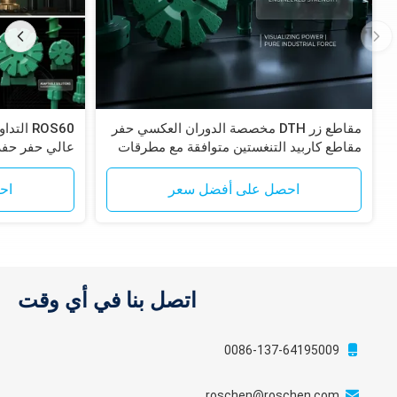
مقاطع زر DTH مخصصة الدوران العكسي حفر
مقاطع كاربيد التنغستين متوافقة مع مطرقات
Epiroc RC
لاستكشاف الت
احصل على أفضل سعر
اح
اتصل بنا في أي وقت
0086-137-64195009
roschen@roschen.com