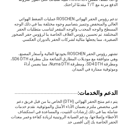
الدفع مرنة مع T/T مقدمًا لراحتك.
تدعم رؤوس الحفر الهوائي ROSCHEN عمليات الضغط الهوائي
العالي والمنخفض وتتميز بتصاميم وجوه مختلفة بما في ذلك الوجه
المسطح والوجه المحدب والوجه المقعر لتناسب متطلبات الحفر
المختلفة. تم تحسين رؤوس الغلاف الخاصة بنا لرؤوس حفر الصخور
الصغيرة، مما يجعلها مثالية لشركات الحفر بالدوران العكسي.
تشتهر رؤوس الحفر ROSCHEN بجودتها العالية وأسعار المصنع،
وهي متوافقة مع موديلات المطارق الشائعة مثل مطرقة SD6 DTH،
ومطرقة SD4 DTH، ومطرقة Numa DTH، مما يضمن أداءً
وموثوقية ممتازة في الميدان.
الدعم والخدمات:
يتم دعم منتج الحفر الهوائي (DTH) الخاص بنا من قبل فريق دعم
فني مخصص ملتزم بضمان الأداء الأمثل والموثوقية. نقدم خدمات
شاملة بما في ذلك إرشادات التثبيت، والمساعدة في استكشاف
الأخطاء وإصلاحها، ودعم الصيانة الروتينية لزيادة كفاءة وعمر معدات
الحفر الخاصة بك إلى أقصى حد.