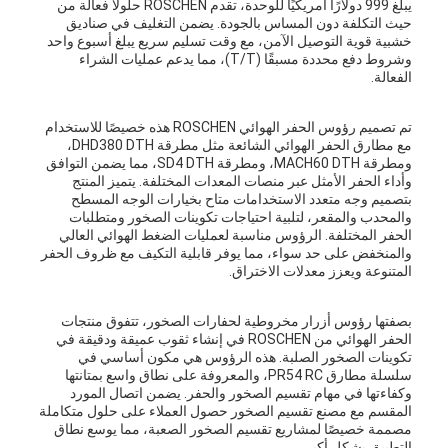
يبلغ 999 دولارًا أمريكيًا للوحدة، تقدم ROSCHEN حلولاً فعالة من
حيث التكلفة دون المساس بالجودة. يضمن التغليف في صناديق
خشبية قوية التوصيل الآمن، مع وقت تسليم سريع يبلغ أسبوع واحد
وشروط دفع محددة مسبقًا (T/T)، مما يدعم عمليات الشراء
الفعالة.
تم تصميم رؤوس الحفر الهوائي ROSCHEN هذه خصيصًا للاستخدام
مع مطارق الحفر الهوائي الشائعة مثل مطرقة DHD380 DTH،
ومطرقة MACH60 DTH، ومطرقة SD4 DTH، مما يضمن التوافق
وأداء الحفر الأمثل عبر منصات المعدات المختلفة. يتميز المنتج
بتصميم وجه متعدد الاستخدامات متاح بخيارات الوجه المسطح
والمحدب والمقعر، لتلبية احتياجات تكوينات الصخور ومتطلبات
الحفر المختلفة. الرؤوس مناسبة لعمليات الضغط الهوائي العالي
والمنخفض على حد سواء، مما يوفر قابلية التكيف مع ظروف الحفر
المتنوعة ويعزز معدلات الاختراق.
بصفتها رؤوس أزرار مخروطية لحفارات الصخور، تتفوق منتجات
الحفر الهوائي من ROSCHEN في إنشاء ثقوب عميقة ودقيقة في
تكوينات الصخور الصلبة. هذه الرؤوس هي مكون أساسي في
سلسلة مطارق PR54 RC، والمعروفة على نطاق واسع بمتانتها
وكفاءتها في مهام تقسيم الصخور والحفر. يضمن اتصال المورد
المقسم مع مصنع تقسيم الصخور حصول العملاء على حلول متكاملة
مصممة خصيصًا لمشاريع تقسيم الصخور الصعبة، مما يوسع نطاق
التطبيق بشكل أكبر.