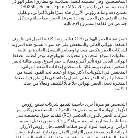
المتخصصين، وهي مصممة للعمل بسلاسة مع مطارق الحفر الهوائي
المختلفة، بما في ذلك موديلات Epiroc M6 و Halco و DHD350.
تضمن دقة ومتانة رؤوس الأزرار هذه عمرًا طويلاً للرأس، وتقليل
وقت التوقف عن العمل، وزيادة سرعة الحفر، مما يساهم بشكل
جماعي في كفاءة المشروع الإجمالية.
تتميز تقنية الحفر الهوائي (DTH) بالمرونة الكافية للعمل في ظروف
الضغط الهوائي العالي والمنخفض على حد سواء. تسمح هذه المرونة
لشركات الحفر بتكييف معداتها ومعايير التشغيل الخاصة بها لتلبية
متطلبات الموقع المحددة والتحديات الجيولوجية. توفر أنظمة الضغط
الهوائي العالي قوة تأثير أكبر ومعدلات حفر أسرع، وهي مثالية لحفر
الصخور الصلبة، بينما غالبًا ما تستخدم إعدادات الضغط الهوائي
المنخفض في التكوينات الأكثر ليونة أو عندما تحد القيود البيئية من
استخدام الهواء. القدرة على العمل بكفاءة في ظل ظروف الضغط
المتغيرة تجعل الحفر الهوائي حلاً قابلاً للتكيف وفعالاً من حيث
التكلفة.
التخصيص هو ميزة أخرى حاسمة تقدمها شركات تصنيع رؤوس
الأزرار الهوائية الصينية. تعمل هذه الشركات المصنعة عن كثب مع
شركات الحفر بالدوران العكسي (RC) لتقديم حلول مخصصة تلبي
متطلبات المشاريع الفريدة. سواء كان ذلك يتضمن تعديل تصميم
الرأس أو تركيبة المواد أو مواصفات الحجم، فإن رؤوس الأزرار
الهوائية المخصصة تضمن التوافق الأمثل مع نماذج المطارق وبيئات
الحفر المختلفة. تعزز قدرة التخصيص هذه الكفاءة الإجمالية، وتقلل