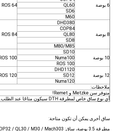
6 بوصة
QL60
 ROS 64
SD6
M60
DHD380
COP84
8 بوصة
QL80
ROS 84
2
SD8
M80/M85
SD10
10 بوصة
Numa100
ROS 100
ROS 100
DHD1120
12 بوصة
SD12
ROS 120
Numa120
ملاحظات:
متوفر سن Metzke و Remet!
أي نوع ساق خاص لمطرقة DTH سيكون متاحًا عند الطلب.
ساق أخرى يمكن أن تكون متاحة:
مطرقة 3.5 بوصة، ساق: DHD3.5 / Bulroc BR3 / COP32 / QL30 / M30 / Mach303