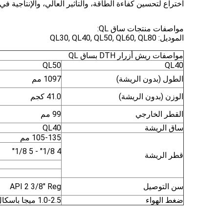
اختراع لتحسين كفاءة الطاقة، والتأثير العالي، والإنتاجية 
مواصفات منتجات ساق QL:
الموديل: QL30, QL40, QL50, QL60, QL80
مواصفات ريش أزرار DTH بساق QL
QL50
QL40
الطول (بدون الريشة)
1097 مم
الوزن (بدون الريشة)
41.0 كجم
القطر الخارجي
99 مم
ساق الريشة
QL40
105-135 مم
4 1/8" - 5 1/8"
قطر الريشة
سن التوصيل
API 2 3/8" Reg
ضغط الهواء
1.0-2.5 ميجا باسكال