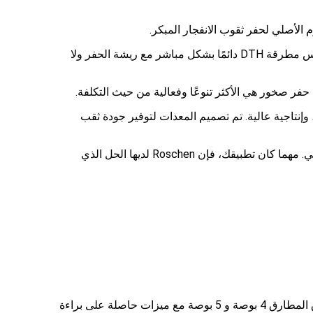
يشير مصطلح أسفل الحفر إلى مكان حدوث حركة المطرقة مقارنة بمطارق الارتداد، التي تضرب أعلى سلسلة الحفر. يتلامس مكبس مطرقة DTH دائمًا بشكل مباشر مع ريشة الحفر ولا
الية، وإنتاجية عالية. تم تصميم المعدات لتوفير جودة ثقب
مطارق Roschen مرنة، ومصممة للعمل مع تصميمات ساق قياسية في الصناعة ومجموعة واسعة من المطارق ذات الحجم القياسي. مهما كان تطبيقك، فإن Roschen لديها الحل الذي
مع سنوات من الخبرة في الصناعة، تستند مطارق Roschen المجربة والمختبرة إلى تصميم مثبت جيدًا. مثال جيد على ذلك هو نطاق المطارق 4 بوصة و 5 بوصة مع ميزات حاصلة على براءة