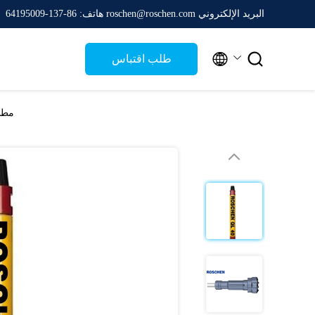
البريد الإلكتروني roschen@roschen.com
هاتف: 86-137-64195009


طلب اقتباس
مطارق QL Series DTH عالية الضغط، مطرقة H