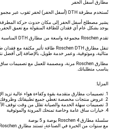
مطارق أسفل الحفر
تُستخدم مطرقة DTH (أسفل الحفر) لحفر ثقوب عبر مجموعة واسعة من أنواع الصخور، والتي تستمر في التوسع بما يتجاوز المفهوم الأصلي لحفر ثقوب الانفجار المبكر.
يوجد بشكل عام أي فقدان للطاقة المنقولة مع تعمق الحفر، كم
تقدم Roschen مجموعة واسعة من مطارق DTH المناسبة لمجموعة متنوعة من عمليات الحفر. توفر مطارقنا أسفل الحفر طريقة حفر صخور هي الأكثر تنوعًا وفعالية من حيث التكلفة.
تنقل مطارق Roschen DTH طاقة تأثير
مثالية، وموثوقية، وعمر خدمة طويل، بالإضافة إلى أفضل نتا
يناسب متطلباتك.
المزايا:
1. تصميمات مطارق متقدمة بقوة وكفاءة هواء عالية تزيد الإنتاجية
2. عروض منتجات مخصصة تغطي جميع تطبيقاتك وظروفك
3. تصميمات سهلة الخدمة والصيانة تقلل من وقت توقف الآلة
4. خيارات ساق عامة وخاصة تمنحك المرونة والموثوقية
سلسلة مطارق Roschen 4 بوصة و 5 بوصة