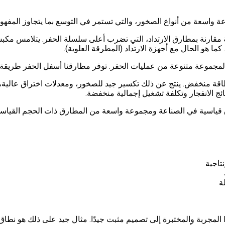
ا هو الحال مع أجهزة الارتداد (المطرقة العلوية).
 مكثفة مع فقدان طاقة منخفض. ينتج عن ذلك تكسير جيد للصخور، ومعدلات اختراق ع
ئج الانفجار وتكلفة تشغيل إجمالية منخفضة.