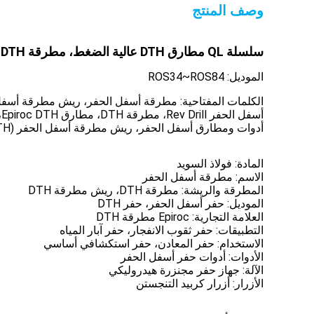
وصف المنتج
سلسلة QL مطارق DTH عالية الضغط، مطرقة Atlas Copco Ql 60 DTH للتعدين الأسترالي
الموديل: ROS34~ROS84
الكلمات المفتاحية: مطرقة أسفل الحفر، ريش مطرقة أسفل
أدوات ومطارق أسفل الحفر، ريش مطرقة أسفل الحفر (DTH)، مطرقة تقليدية أسفل الحفر، مطارق Epiroc أسفل الحفر، مطارق وريش أسفل الحفر
المادة:
فولاذ السويد
الاسم:
مطرقة أسفل الحفر
المطرقة والريشة:
مطرقة DTH، ريش مطرقة DTH
الموديل:
حفر أسفل الحفر، حفر DTH
العلامة التجارية:
 Epiroc 
مطرقة DTH
التطبيقات:
حفر ثقوب الانفجار، حفر آبار المياه
الاستخدام:
حفر المعادن، حفر استكشافي أساسي
الأدوات:
أدوات حفر أسفل الحفر
الآلة:
جهاز حفر مجنزرة هيدروليكي
الأزرار:
أزرار كربيد التنجستن