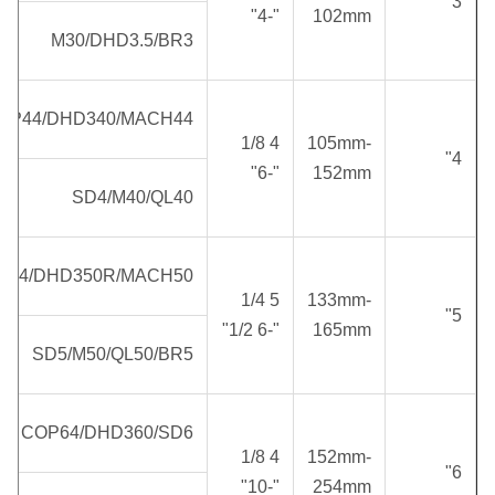
3"
"-4"
102mm
M30/DHD3.5/BR3
OP44/DHD340/MACH44
4 1/8
105mm-
4"
"-6"
152mm
SD4/M40/QL40
P54/DHD350R/MACH50
5 1/4
133mm-
5"
"-6 1/2"
165mm
SD5/M50/QL50/BR5
COP64/DHD360/SD6
4 1/8
152mm-
6"
"-10"
254mm