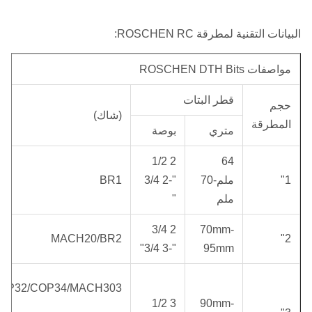
البيانات التقنية لمطرقة ROSCHEN RC:
مواصفات ROSCHEN DTH Bits
قطر البتات
حجم
(شاك)
المطرقة
متري
بوصة
2 1/2
64
1"
ملم-70
"-2 3/4
BR1
ملم
"
2 3/4
70mm-
MACH20/BR2
2"
"-3 3/4"
95mm
OP32/COP34/MACH303
3 1/2
90mm-