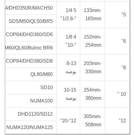
P54/DHD350R/MACH50
5 1/4
133mm-
5"
"-6 1/2"
165mm
SD5/M50/QL50/BR5
COP64/DHD360/SD6
4 1/8
152mm-
6"
"-10"
254mm
M60/QL60/Bulroc BR6
COP84/DHD380/SD8
8-13
203mm-
8"
330mm
بوصة
QL80/M80
SD10
10-15
254mm-
10 "
380mm
بوصة
NUMA100
DHD1120/SD12
305mm-
12"-20"
12"
508mm
NUMA120/NUMA125