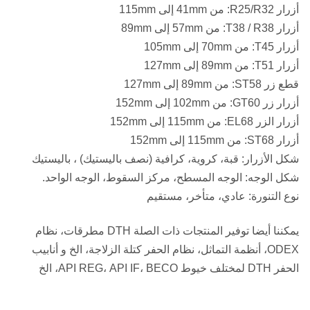
أزرار R25/R32: من 41mm إلى 115mm
أزرار T38 / R38: من 57mm إلى 89mm
أزرار T45: من 70mm إلى 105mm
أزرار T51: من 89mm إلى 127mm
قطع زر ST58: من 89mm إلى 127mm
أزرار زر GT60: من 102mm إلى 152mm
أزرار الزر EL68: من 115mm إلى 152mm
أزرار ST68: من 115mm إلى 152mm
شكل الأزرار: قبة، كروية، كرافية (نصف باليستيك) ، باليستيك
شكل الوجه: الوجه المسطح، مركز السقوط، الوجه الواحد.
نوع التنورة: عادي، متأخر، مستقيم
يمكننا أيضا توفير المنتجات ذات الصلة DTH مطرقات، نظام
ODEX، أنظمة التماثل، نظام الحفر كتلة الزلاجة، الخ و أنابيب
الحفر DTH لمختلف خيوط API REG، API IF، BECO، الخ