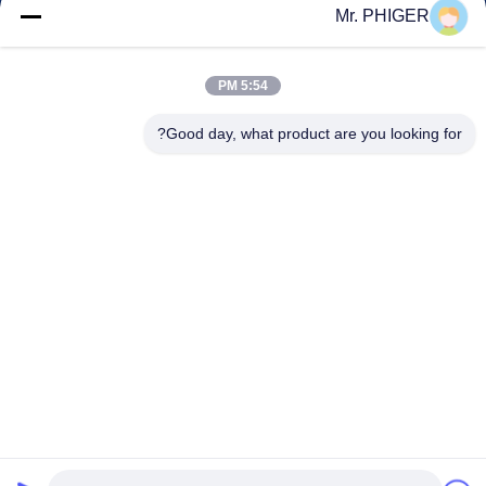
مراقبة الجودة
Mr. PHIGER
خريطة الموقع
اتصل بنا
5:54 PM
Good day, what product are you looking for?
الأحداث
القضايا
أخبار
اتصل بنا
هاتف:
0086-137-64195009
سياسة الخصوصية
| الصين جودة جيدة أسفل حفرة الحفر المورد. حقوق الطبع والنشر
© 2015-2026 ROSCHEN GROUP . كل الحق محجوز