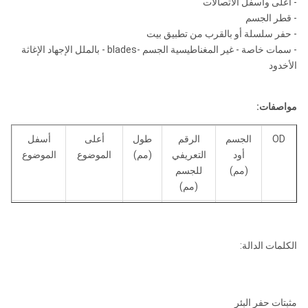
- أعلى وأسفل الاتصالات
- قطر الجسم
- حفر سلسلة أو بالقرب من تطبيق بيت
- سمات خاصة - غير المغناطيسية الجسم -blades - بالملل الإجهاد الإغاثة
الأخدود
مواصفات:
OD
الجسم
الرقم
طول
أعلى
أسفل
أود
التعريفي
(مم)
الموضوع
الموضوع
(مم)
للجسم
(مم)
6 -
0.121
51
785
استقرار
3 1/2
6
العمل أود
1/2
الكلمات الدالة:
"
7 -
0.159
57
850
4 ½ إف
4 1/2
مثبتات حفر البئر
7