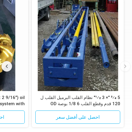
5 3⁄4 "× 3 1⁄2" نظام القلب البرميل القلب ل
x 2 9/16") oil
120 قدم وقطع القلب 6 1/8 بوصة OD
 system with
لخدمات حقل النفط القلب
ple drilling
احصل على أفضل سعر
اح