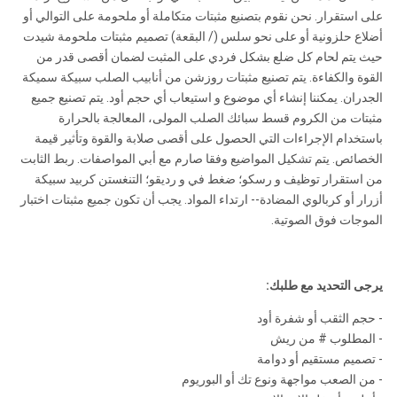
على استقرار. نحن نقوم بتصنيع مثبتات متكاملة أو ملحومة على التوالي أو
أضلاع حلزونية أو على نحو سلس (/ البقعة) تصميم مثبتات ملحومة شيدت
حيث يتم لحام كل ضلع بشكل فردي على المثبت لضمان أقصى قدر من
القوة والكفاءة. يتم تصنيع مثبتات روزشن من أنابيب الصلب سبيكة سميكة
الجدران. يمكننا إنشاء أي موضوع و استيعاب أي حجم أود. يتم تصنيع جميع
مثبتات من الكروم قسط سبائك الصلب المولى، المعالجة بالحرارة
باستخدام الإجراءات التي الحصول على أقصى صلابة والقوة وتأثير قيمة
الخصائص. يتم تشكيل المواضيع وفقا صارم مع أبي المواصفات. ربط الثابت
من استقرار توظيف و رسكو؛ ضغط في و رديقو؛ التنغستن كربيد سبيكة
أزرار أو كربالوي المضادة-- ارتداء المواد. يجب أن تكون جميع مثبتات اختبار
الموجات فوق الصوتية.
يرجى التحديد مع طلبك:
- حجم الثقب أو شفرة أود
- المطلوب # من ريش
- تصميم مستقيم أو دوامة
- من الصعب مواجهة ونوع تك أو البوريوم