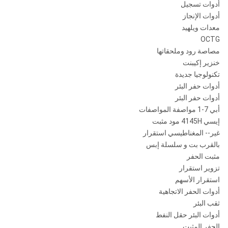
أدوات تسجيل
أدوات الإنجاز
معدات ويلهيد
OCTG
مصاصة رود وملحقاتها
خنزير إكيبنت
تكنولوجيا جديدة
أدوات حفر البئر
أدوات حفر البئر
أبي 7-1 مواصفة المواصفات
إيسي 4145H مود مثبت
غير-- المغناطيسي استقرار
بالقرب بت و سلسلة إبس
مثبت الحفر
تزوير استقرار
استقرار الأسهم
أدوات الحفر الاتجاهية
ثقب البئر
أدوات البئر حقل النفط
الحفر المثبت