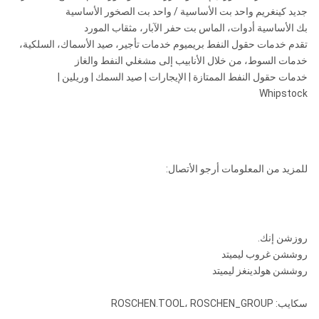
جديد كينغريم واحد بت الأساسية / واحد بت الصخور الأساسية
بك الأساسية أدوات، الماس بت حفر الآبار، مثقاب المورد
تقدم خدمات حقول النفط بريميوم خدمات تأجير، صيد الأسماك، السلكية،
خدمات السوط، من خلال الأنابيب إلى مشغلي النفط والغاز
خدمات حقول النفط الممتازة | الإيجارات | صيد السمك | وريلين |
Whipstock
للمزيد من المعلومات أرجو الأتصال:
روزشن إنك.
روششن غروب ليميتد
روششن هولدينغز ليميتد
سكايب: ROSCHEN.TOOL، ROSCHEN_GROUP