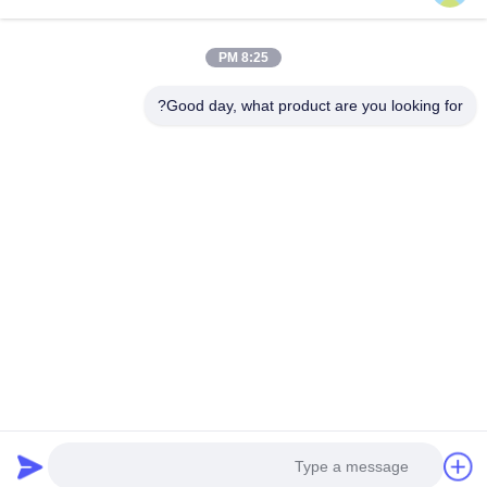
خريطة الموقع
اتصل بنا
8:25 PM
Good day, what product are you looking for?
الأحداث
القضايا
أخبار
اتصل بنا
هاتف:
0086-137-64195009
سياسة الخصوصية
| الصين جودة جيدة أسفل حفرة الحفر المورد. حقوق الطبع والنشر
© 2015-2026 ROSCHEN GROUP . كل الحق محجوز