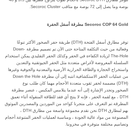
بوصة وما يصل إلى 72 بوصة مع مثاقب Secoroc Cluster.
Secoroc COP 64 Gold مطرقة أسفل الحفرة
توفر مطارق أسفل الفتحة (DTH) طريقة حفر الصخور الأكثر تنوعًا
وفعالية من حيث التكلفة المتاحة حتى الآن.تم تصميم مطرقة Down-
The-Hole لزيادة الكفاءة في الحفر وكذلك الحفر التقليدي.يمكن استخدام
السلسلة المعروضة لأغراض متعددة مثل الحفر الجيوتقنية والتعدين
واستخراج الحجارة والطاقة الحرارية الأرضية والمعدنية والجوفية وغيرها
من عمليات الحفر الاستكشافية.انتبه إلى أن مطرقة Down the Hole
(DTH) مصممة لحفر ثقوب متعددة الأحجام مهما كان طلب نوع
الصخور.وتجدر الإشارة إلى أنه عندما يتلامس المكبس ، عنصر مطرقة
DTH ، مع لقمة الحفر ، فإنه لا ينتج أي فقد للطاقة المنقولة أثناء تعمق
المطرقة.تم التعرف على متجرنا كواحد من الموردين والمصدرين الموثوق
بهم لمطارق DTH.نحن نقدم مجموعة واسعة من مطارق DTH ،
المصنوعة من مواد عالية الجودة ، ومناسبة لعمليات الحفر المتنوعة.أحجام
وتصاميم مختلفة متوفرة في مخزوننا.