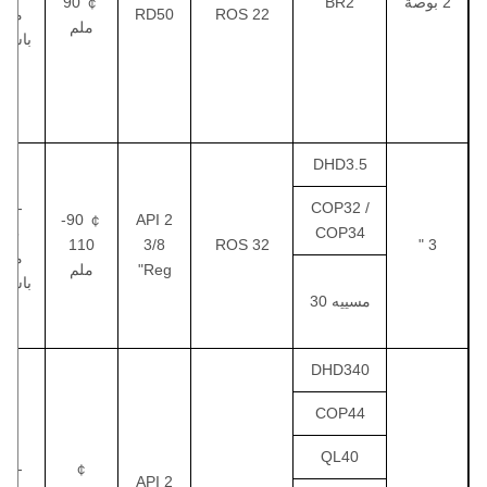
2 بوصة
BR2
￠ 90
ROS 22
RD50
ميجا
ملم
باسكا
DHD3.5
1.0-
COP32 /
￠ 90-
API 2
1.5
COP34
110
3/8
ROS 32
3 "
ميجا
"Reg
ملم
باسكا
مسييه 30
DHD340
COP44
QL40
1.0-
￠
API 2