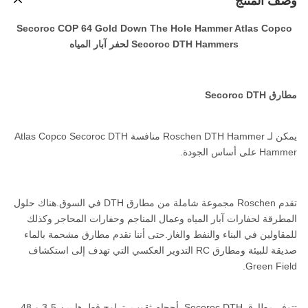
وصف المنتج
Secoroc COP 64 Gold Down The Hole Hammer Atlas Copco
Secoroc DTH Hammers لحفر آبار المياه
مطارق Secoroc DTH
يمكن لـ Roschen DTH Hammer منافسة Atlas Copco Secoroc DTH
Hammer على أساس الجودة.
تقدم Roschen مجموعة شاملة من مطارق DTH في السوق.هناك حلول
المطرقة لحفارات آبار المياه وعمال المناجم وحفارات المحاجر وكذلك
للمقاولين في البناء والنفط والغاز.حتى أننا نقدم مطارق مشحمة بالماء
صديقة للبيئة ومطارق RC التدوير العكسي التي تهدف إلى استكشاف
Green Field.
تتوفر مطارق Secoroc DTH بأحجام ثقوب يتراوح قطرها بين 3،5 و 48