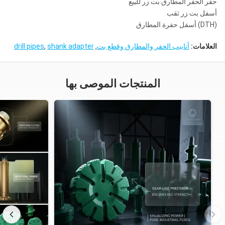
حفر الحفر المطارق بت زر للبيع
أسفل بت زر ثقب
(DTH) أسفل حفرة المطارق
العلامات:
أنابيب الحفر والمطارق وقطع بت
,
shank adapter
,
drill pipes
المنتجات الموصى بها