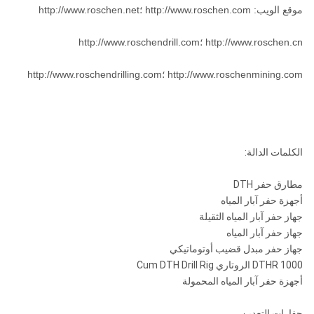
موقع الويب: http://www.roschen.com ؛http://www.roschen.net
DHD360
http://www.roschen.cn ؛http://www.roschendrill.com
COP64
http://www.roschenmining.com ؛http://www.roschendrilling.com
QL60
1.0-
￠
API 3
2.5
155-
ROS 62
6 بوصة
1/2
ROS 64
190
ميجا
SD6
"Reg
ملم
باسكا
الكلمات الدالة:
مسييه 60
مطارق حفر DTH
أجهزة حفر آبار المياه
جهاز حفر آبار المياه الثقيلة
DHD380
جهاز حفر آبار المياه
جهاز حفر مبدل قضيب أوتوماتيكي
COP84
DTHR 1000 الروتاري Cum DTH Drill Rig
أجهزة حفر آبار المياه المحمولة
1.0-
￠
API 4
2.5
195-
ROS 82
QL80
8 بوصة
1/2
حفارات التعدين