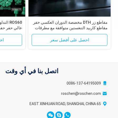
مقاطع زر DTH مخصصة الدوران العكسي حفر
مقاطع كاربيد التنغستين متوافقة مع مطرقات
Epiroc RC
لاستكشاف الت
احصل على أفضل سعر
اح
اتصل بنا في أي وقت
0086-137-64195009
roschen@roschen.com
65 EAST XINHUAN ROAD, SHANGHAI, CHINA