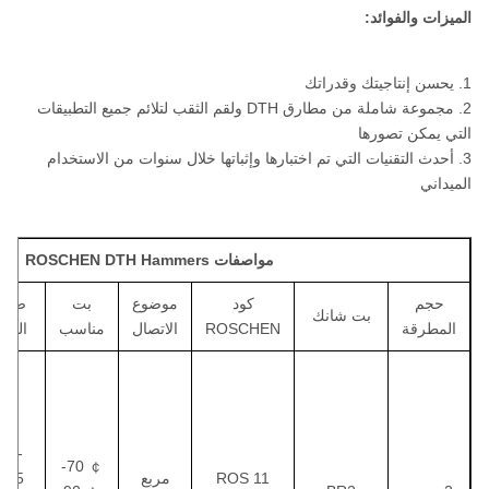
الميزات والفوائد:
1. يحسن إنتاجيتك وقدراتك
2. مجموعة شاملة من مطارق DTH ولقم الثقب لتلائم جميع التطبيقات
التي يمكن تصورها
3. أحدث التقنيات التي تم اختبارها وإثباتها خلال سنوات من الاستخدام
الميداني
مواصفات ROSCHEN DTH Hammers
حجم
كود
موضوع
بت
ضغط
بت شانك
المطرقة
ROSCHEN
الاتصال
مناسب
العم
0.7-
￠ 70-
ROS 11
مربع
1.75