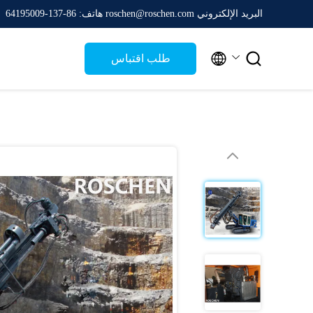
البريد الإلكتروني roschen@roschen.com
هاتف: 86-137-64195009


طلب اقتباس