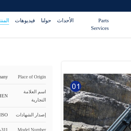
Parts
الأحداث
حولنا
فيديوهات
المن
Services
many
Place of Origin
اسم العلامة
HEN
التجارية
إصدار الشهادات
ISO
-311
Model Number