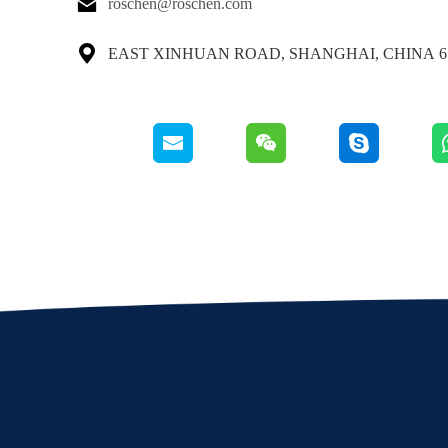

roschen@roschen.com

65 EAST XINHUAN ROAD