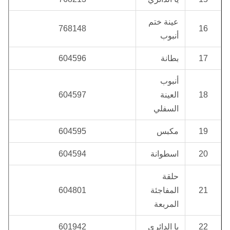
عينة ختم
768148
16
أنبوب
17
بطانة
604596
أنبوب
18
العينة
604597
السفلي
19
مكبس
604595
20
اسطوانة
604594
حلقة
21
المفاجئة
604801
المربعة
22
يا الدائري
601942