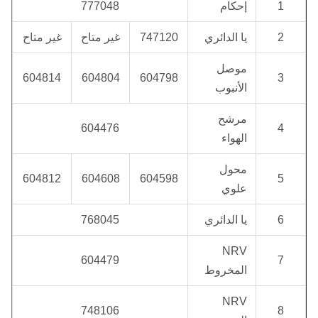
1
إحكام
777048
2
يا الدائري
747120
غير متاح
غير متاح
موصل
604814
604804
604798
3
الأنبوب
مرشح
604476
4
الهواء
محول
604812
604608
604598
5
علوي
6
يا الدائري
768045
NRV
604479
7
المخروط
NRV
748106
8