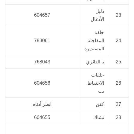
دليل
604657
23
الأدغال
حلقة
24
المفاجئة
783061
المستديرة
25
يا الدائري
768043
حلقات
26
الاحتفاظ
604656
بت
27
كفن
انظر أدناه
28
تشاك
604655