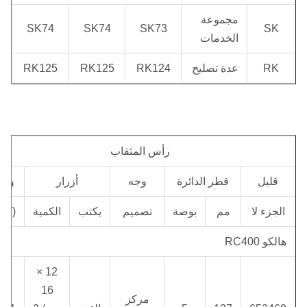
مجموعة
SK74
SK74
SK73
SK
الخدمات
RK
عدة تصليح
RK124
RK125
RK125
رأس المثقاب
قليل
قطر الدائرة
وجه
أزرار
وزن
الجزء لا
مم
بوصة
تصميم
يكتب
الكمية
(كلغ
هالكو RC400
12 ×
16
مركز