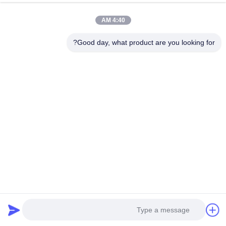
سكايب: ROSCHEN.TOOL ، ROSCHEN_GROUP
4:40 AM
WeChat: + 86-137 6419 5009 ؛+ 86-135 8585 5390
Good day, what product are you looking for?
ال WhatsApp: + 86-137 6419 5009 ؛+ 86-135 8585 5390
البريد الإلكتروني: roschen@roschen.com ؛
roschen@roschen.net
الموقع: http://www.roschen.net ؛http://www.roschen.cn
http://www.roschen.com ؛http://www.roschengroup.com
العلامات:
عكس مطرقة المياه
,
زر بت الحفر الصخور,المطارق mincon
,
زر
بت الحفر الصخور
المنتجات الموصى بها