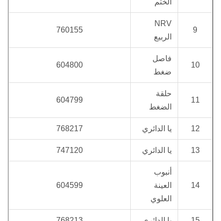
الختم
NRV
760155
9
الربيع
فاصل
604800
10
ضغط
حلقة
604799
11
الضغط
12
يا الدائري
768217
13
يا الدائري
747120
أنبوب
14
العينة
604599
العلوي
15
يا الدائري
768213