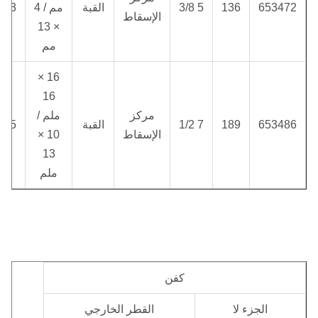
653472
136
5 3/8
القبة
مم / 4
4.3
الإسقاط
× 13
مم
16 ×
16
مركز
ملم /
653486
189
7 1/2
القبة
6.5
الإسقاط
10 ×
13
ملم
كفن
الجزء لا
القطر الخارجي