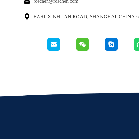

roschen@roschen.com

65 EAST XINHUAN ROAD