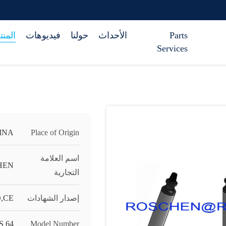
Parts
الأحداث
حولنا
فيديوهات
المن
Services
INA
Place of Origin
اسم العلامة
HEN
التجارية
إصدار الشهادات
O,CE
S 64
Model Number