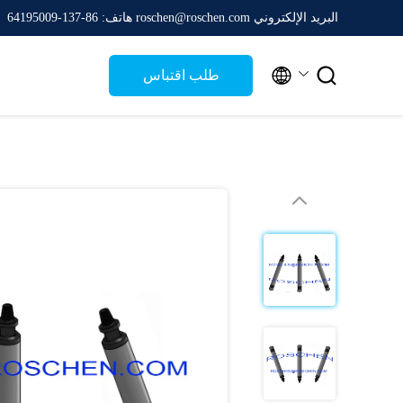
البريد الإلكتروني roschen@roschen.com
هاتف: 86-137-64195009


طلب اقتباس