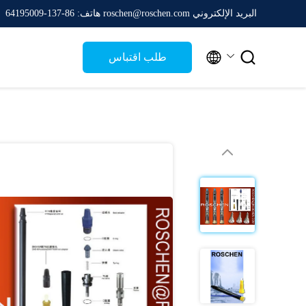
البريد الإلكتروني roschen@roschen.com
هاتف: 86-137-64195009


طلب اقتباس