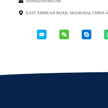

roschen@roschen.com

65 EAST XINHUAN ROAD