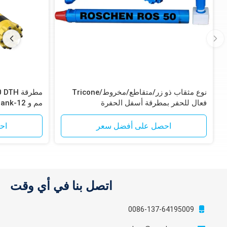
نوع مثقاب ذو زر/متقاطع/مخروط/Tricone
فعال للحفر بمطرقة أسفل الحفرة
لخام الحديد
احصل على أفضل سعر
اح
اتصل بنا في أي وقت
0086-137-64195009