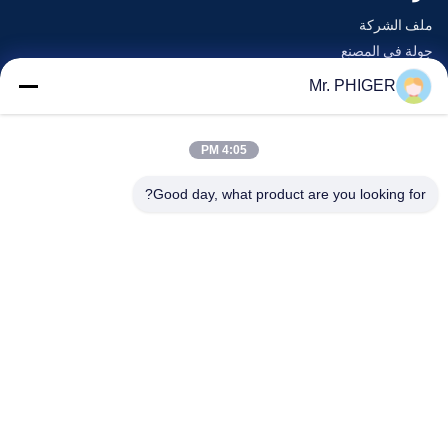
ملف الشركة
جولة في المصنع
مراقبة الجودة
Mr. PHIGER
خريطة الموقع
اتصل بنا
4:05 PM
Good day, what product are you looking for?
الأحداث
القضايا
أخبار
اتصل بنا
هاتف:
0086-137-64195009