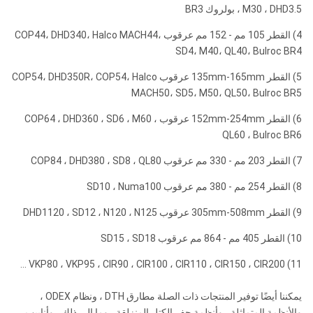
1.0-
M30 ، DHD3.5 ، بولروك BR3
￠ 254
API 6
2.5
10
نوما 100
ROS 100
5/8
- 311
4) القطر 105 مم - 152 مم عرقوب COP44، DHD340، Halco MACH44،
بوصة
ميجا
"ريج
ملم
SD4، M40، QL40، Bulroc BR4
باسكا
5) القطر 135mm-165mm عرقوب COP54، DHD350R، COP54، Halco
ROS 100
MACH50، SD5، M50، QL50، Bulroc BR5
6) القطر 152mm-254mm عرقوب COP64 ، DHD360 ، SD6 ، M60 ،
QL60 ، Bulroc BR6
DHD1120
7) القطر 203 مم - 330 مم عرقوب COP84 ، DHD380 ، SD8 ، QL80
8) القطر 254 مم - 380 مم عرقوب SD10 ، Numa100
1.0-
￠
API 6
2.5
305-
12
9) القطر 305mm-508mm عرقوب DHD1120 ، SD12 ، N120 ، N125
5/8
ROS 120
SD12
بوصة
445
ميجا
"ريج
10) القطر 405 مم - 864 مم عرقوب SD15 ، SD18
ملم
باسكا
11) VKP80 ، VKP95 ، CIR90 ، CIR100 ، CIR110 ، CIR150 ، CIR200 ...
نوما 120
يمكننا أيضًا توفير المنتجات ذات الصلة مطارق DTH ، ونظام ODEX ،
والأنظمة المتماثلة ، وأنظمة حفر الكتل المنزلقة ، وما إلى ذلك ، وأنابيب