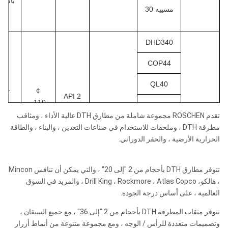
باسكا
روس
DHD380 /
مسييه 30
82
203 مم -
SD8
8 بوصة
8 "-13"
330 مم
ROS
QL80 / M80 /
DHD340
84
M85
COP44
SD10
254 مم -
10
ROS
QL40
10 بوصة
1.0-
￠
380 مم
"-15"
100
NUMA100
API 2
2.5
110-
4 بوصة
ROS 34
3/8
135
ميجا
تقدم ROSCHEN مجموعة شاملة من مطارق DTH عالية الأداء ، ومثاقب
DHD1120 /
SD4
"Reg
ملم
باسكا
مطرقة DTH ، وملحقات للاستخدام في صناعات التعدين ، والبناء ، والطاقة
SD12
305 مم -
12
ROS
12 بوصة
الحرارية الأرضية ، والحفر الدوراني.
508 مم
"-20"
120
NUMA120 /
NUMA125
مسييه 40
تتوفر مطارق DTH بأحجام من 2 "إلى 20" ، والتي يمكن أن تنافس Mincon
،
هالكو
، Drill King ، Rockmore ، Atlas Copco ، والمزيد في السوق
ملاحظات: أي حجم خاص من بتات DTH سيكون متاحًا حسب
العالمية ، على أساس درجة الجودة.
الطلبات.
درهم 350
تتوفر مثقاب المطرقة DTH بأحجام من 2 "إلى 36" ، مع جميع السيقان ،
Metzke ، موضوع Remet متاح!
COP54
وتصميمات متعددة للرأس / الوجه ، ومع مجموعة متنوعة من أنماط أزرار