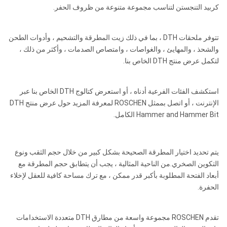
API 2
كربيد التنجستن لتناسب مجموعة متنوعة من ظروف الحفر.
QL50
1.0-
￠
3/8
2.5
135-
"Reg /
ROS 52
5 "
تتوفر ملحقات DTH ، بما في ذلك زيت المطرقة والتشحيم ، وأدوات الطحن
ROS 54
API 3
155
ميجا
SD5
والشحذ ، والمهايئ ، والغواصات ، وامتصاص الصدمات ، وأكثر من ذلك ،
1/2"
ملم
باسكا
لتكمل عرض منتج DTH الخاص بنا.
Reg
مسييه 50
استكشف الفئات الفرعية أدناه ، أو استعرض كتالوج DTH الخاص بنا عبر
الإنترنت ، أو اتصل بممثل ROSCHEN لمعرفة المزيد حول عرض منتج DTH
Hammer and Hammer Bit الكامل.
DHD360
COP64
يتم تحديد اختيار المطرقة الصحيحة بشكل كبير من خلال حجم الثقب ونوع
QL60
التكوين الصخري.من الناحية المثالية ، يجب أن يتطابق حجم المطرقة مع
1.0-
￠
API 3
أبعاد الفتحة المطلوبة بأكبر قدر ممكن ، مع ترك مساحة كافية للعقل لإخلاء
2.5
155-
ROS 62
6 بوصة
1/2
الحفرة.
ROS 64
190
ميجا
SD6
"Reg
ملم
باسكا
تقدم ROSCHEN مجموعة واسعة من مطارق DTH متعددة الاستخدامات