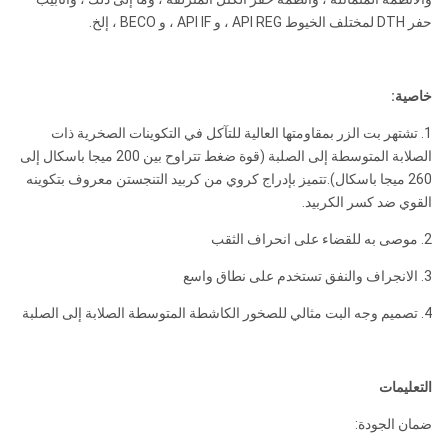
ملاحظات: أي حجم خاص من بتات DTH سيكون متاحًا حسب الطلبات.
حفر DTH لمختلف الخيوط API REG ، و API IF ، و BECO ، إلخ.
Metzke ، موضوع Remet متاح!
خاصية:
1. تشتهر بت الزر بمقاومتها العالية للتآكل في التكوينات الصخرية ذات
الصلابة المتوسطة إلى الصلبة (قوة ضغط تتراوح بين 200 ميجا باسكال إلى
260 ميجا باسكال).تتميز بإدراج كروي من كربيد التنجستن معروف بتكوينه
القوي ضد كسر الكربيد.
2. موصى به للقضاء على انحراف الثقب
3. الانجراف والنفق تستخدم على نطاق واسع
4. تصميم وجه البت مثالي للصخور الكاشطة المتوسطة الصلابة إلى الصلبة
التعليمات
ضمان الجودة: