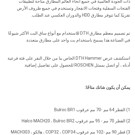
ذات الجودة العالمية في جميع أنحاء العالم.المطارق متاحة لتطبيقات
مسييه 60
الفتحات السفلية وفتحات الانفجار وتستخدم في جميع ظروف الأرض
تقريبًا.كما تتوفر مطارق HDD والدوران العكسي عند الطلب.
DHD380
تم تصميم معظم مطارق DTH للاستخدام مع أنواع ساق البت الأكثر شيوعًا
في الصناعة.هذا يسمح باستخدام بت واحد على مطارق متعددة.
COP84
1.0-
￠
API 4
استكشف عرض DTH Hammer الخاص بنا من خلال النقر على فئة فرعية
2.5
195-
ROS 82
QL80
8 بوصة
1/2
أدناه ، أو اتصل بممثل ROSCHEN للحصول على تفاصيل إضافية.
ROS 84
254
ميجا
"Reg
ملم
باسكا
SD8
يمكن أن يكون شانك متاحًا:
M80 /
M85
1) القطر 64 مم -70 مم عرقوب Bulroc BR1
SD10
2) القطر 70 مم - 95 مم عرقوب Halco MACH20 ، Bulroc BR2
3) قطر 90 مم -102 مم عرقوب COP32 ، COP34 ، هالكو MACH303 ،