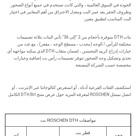
الجودة في السوق العالمية ، والتي كانت تستخدم في جميع أنواع الصخور
وظروف الحفر.يعد عمر البت ومعدل الاختراق من أهم المعايير في اختيار
البت المناسب لتطبيق معين.
بتات DTH متوفرة بأحجام من 2 "إلى 36".تأتي البتات بثلاثة تصميمات
مختلفة للرأس / الوجه (محدب ، مسطح الوجه ، مقعر) ، مع عدد من
خيارات إدراج كربيد التنجستن ، لضمان مثقاب DTH الذي يمكنه مواجهة أي
تحدي وتشكيل وجه الصخور.تتوفر تصميمات رأس بت إضافية وخيارات
مخصصة حسب الشركة المصنعة.
استكشف الفئات الفرعية أدناه ، أو استعرض كتالوجاتنا عبر الإنترنت ، أو
اتصل بممثل ROSCHEN لمعرفة المزيد حول عرض منتج DTH Bit الكامل.
مواصفات ROSCHEN DTH بت
قطر بت
حجم
كود