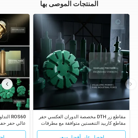
المنتجات الموصى بها
مقاطع زر DTH مخصصة الدوران العكسي حفر
مقاطع كاربيد التنغستين متوافقة مع مطرقات
Epiroc RC
لاستكشاف الت
احصل على أفضل سعر
اح