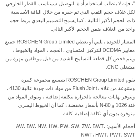
"، فإنه لا يتطلب استخدام أداة التوصيل.
سيتناسب القطر الخارجي
لكل غلاف حجم الثقب الذي تم حفره من خلال الباقة الأساسية
ذات الحجم الأكبر التالية ، كما يسمح التصميم البعدي بربط حجم
واحد من الغلاف ضمن الحجم الأكبر التالي.
المعيار للجودة ، يلبي أو يغطي ROSCHEN Group Limited جميع
معايير DCDMA للتركيز المتساوي ، الحجم ، المواد والخيوط ،
ويتم فحص كل قطعة للتسامح الشديد من قبل موظفين مهرة من
مشغلي CNC.
تقوم ROSCHEN Group Limited بتصنيع مجموعة كبيرة
ومتنوعة من غلاف Flush Joint من مواد ذات جودة عالية 4130 ،
وتتوفر نهايات معالجة بالحرارة بتكلفة إضافية ، وتتوفر المواد من
فئة 1026 و N-80 بأسعار مخفضة ، كما أن الخيوط اليسرى
متوفرة بدون أي تكلفة إضافية. كلفة.
أحجام الأسهم: AW، BW، NW، HW، PW، SW، ZW، BWT،
NWT، HWT، PWT، SWT