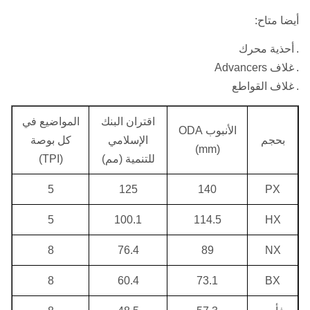
أيضا متاح:
.
أحذية محرك
.
غلاف Advancers
.
غلاف القواطع
اقتران البنك
المواضيع في
الأنبوب ODA
بحجم
الإسلامي
كل بوصة
(mm)
للتنمية (مم)
(TPI)
5
125
140
PX
5
100.1
114.5
HX
8
76.4
89
NX
8
60.4
73.1
BX