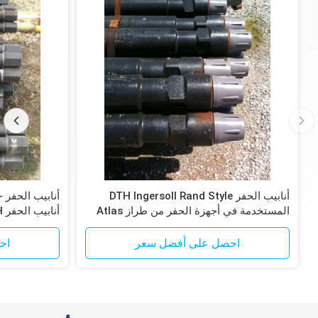
أنابيب الحفر DTH Ingersoll Rand Style
المستخدمة في أجهزة الحفر من طراز Atlas
أنابيب الحفر DTH
Copco T4W و T685
احصل على أفضل سعر
اح