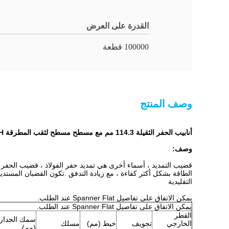
القدرة على العرض
100000 قطعة
وصف المنتج
أنابيب الحفر الثقيلة 114.3 مم مع مسطح مسطح لثقب المطرقة Gold Secoroc 64 DTH
وصف:
الطاقة بشكل أكثر كفاءة ، مع زيادة التدفق .تكون القضبان المست
التقليدية
يمكن الاتفاق على تفاصيل Spanner Flat عند الطلب.
يمكن الاتفاق على تفاصيل Spanner Flat عند الطلب.
القطر
سمك الجدار
الخارجي
تجويف
خيط (مم)
مسلك
(مم)