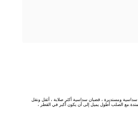
مديد الصلب ، قضيب M / F (قضيب السرعة) ، إنتاج مقاطع عرضية سداسية ومستديرة ، قضبان سداسية أكثر صلابة ، أثقل ونقل
متدة.مع الصلب أطول يميل إلى أن يكون أكبر في القطر ،