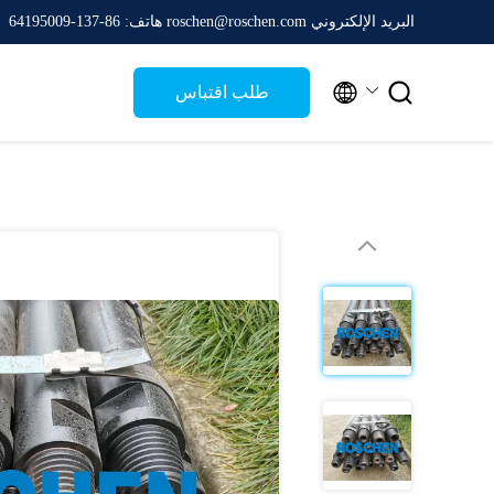
البريد الإلكتروني roschen@roschen.com
هاتف: 86-137-64195009


طلب اقتباس