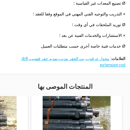
Ø تصنيع المعدات غير القياسية ؛
× التدريب والتوجيه الفني المهني في الموقع وفقا للعقد ؛
Ø توريد الملحقات في أي وقت ؛
× الاستشارات والخدمات الفنية عن بعد ؛
Ø خدمات فنية خاصة أخرى حسب متطلبات العميل.
العلامات:
محول عرقوب
,
بت الحفر مدبب,تمديد حفر قضيب
,
drill
extension rod
المنتجات الموصى بها