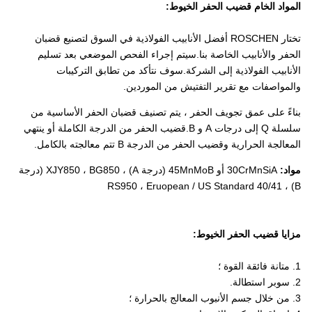
المواد الخام قضيب الحفر الخيوط:
تختار ROSCHEN أفضل الأنابيب الفولاذية في السوق لتصنيع قضبان
الحفر والأنابيب الخاصة بنا.سيتم إجراء الفحص الموضعي بعد تسليم
الأنابيب الفولاذية إلى الشركة.سوف نتأكد من تطابق التركيبات
والمواصفات مع تقرير التفتيش من الموردين.
بناءً على عمق تجويف الحفر ، يتم تصنيف قضبان الحفر الأساسية من
سلسلة Q إلى درجات A و B.قضيب الحفر من الدرجة الكاملة أو ينتهي
المعالجة الحرارية وقضيب الحفر من الدرجة B تتم معالجته بالكامل.
مواد:
30CrMnSiA أو 45MnMoB (درجة A) ، XJY850 ، BG850 (درجة
B) ، RS950 ، Eruopean / US Standard 40/41
مزايا قضيب الحفر الخيوط:
1. متانة فائقة القوة ؛
2. سوبر استطالة.
3. من خلال جسم الأنبوب المعالج بالحرارة ؛