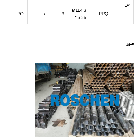
ص
Ø114.3
PQ
/
3
PRQ
* 6.35
صور