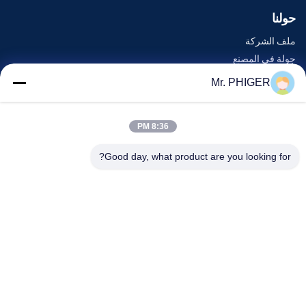
حولنا
ملف الشركة
جولة في المصنع
مراقبة الجودة
Mr. PHIGER
خريطة الموقع
اتصل بنا
8:36 PM
Good day, what product are you looking for?
الأحداث
القضايا
أخبار
اتصل بنا
هاتف:
0086-137-64195009