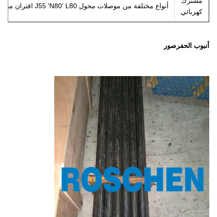
مشترك
أنواع مختلفة من موصلات محول J55 'N80' L80 اقتران محول
كهربائي
أنبوب الحفر
صور