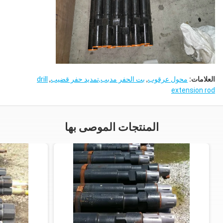
العلامات:
محول عرقوب
,
بت الحفر مدبب,تمديد حفر قضيب
,
drill
extension rod
المنتجات الموصى بها