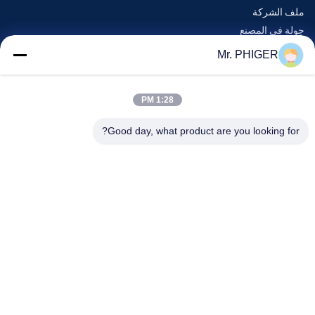
ملف الشركة
جولة في المصنع
مراقبة الجودة
Mr. PHIGER
خريطة الموقع
اتصل بنا
1:28 PM
Good day, what product are you looking for?
الأحداث
القضايا
أخبار
اتصل بنا
هاتف:
0086-137-64195009