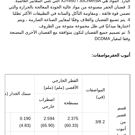
البارد. المواد هي XJY850 / 30CrMnSiA التي تلبي المعايير العالمية.
3. قضبان الحفر مصنوعة من مواد عالية الجودة المعالجة بالحرارة والتي
تضمن قوة فائقة ، ومقاومة التآكل والمتانة في التطبيقات الأكثر تطلبا
4. يتم تصنيع القضبان والغلاف وفقًا لمعايير الصناعة الصارمة ، ويتم
اختبارها ميدانيًا في ظل مجموعة متنوعة من الظروف.
5. تم تصميم جميع القضبان لتكون متوافقة مع القضبان الأخرى المصنعة
وفقا لمعيار DCDMA
أنبوب الحفر
مواصفات:
القطر الخارجي
الأقصى (ملم) (ملم)
المواصفات
سمك الجدار (مم)
(في)
اضطراب
مسطحة
خارجي
قسم
قصير
0.190
2.594
2.375
من
2 3/8
(4.83)
(65.90)
(60.33)
أنبوب