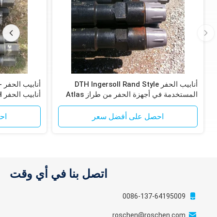
أنابيب الحفر DTH Ingersoll Rand Style
المستخدمة في أجهزة الحفر من طراز Atlas
أنابيب الحفر DTH
Copco T4W و T685
احصل على أفضل سعر
اح
اتصل بنا في أي وقت
0086-137-64195009
roschen@roschen.com