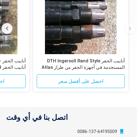
أنابيب الحفر DTH Ingersoll Rand Style
المستخدمة في أجهزة الحفر من طراز Atlas
أنابيب الحفر DTH
Copco T4W و T685
احصل على أفضل سعر
اح
اتصل بنا في أي وقت
0086-137-64195009