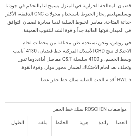
قضبان المعالجة الحرارية في المنزل يسمح لنا بالتحكم في جودتنا
وتسليمها.يتم إنجاز الخيوط باستخدام محولات CNC الدقيقة، الأكثر
حداثة المتاحة. معايير الخيوط الصلبة لدينا معايرة لضمان التوافق
في الميدان.قوتها العالية جداً و قوة الشد للثقوب العميقة.
في روشن، ونحن نستخدم طن مختلفة من محطات لحام
الاحتكاك تنتج CHD الأسلاك المركبة خط قضبان، 4130 أنابيب
وسط الجسم، و 4100 سلسلة Q&T مفاصل أداة،دوما تدور
وتخلف بعد لحام الاحتكاك لضمان محور مواز، وقوة القوة.
HWL 5 أقدام الحث الصلبة سلك خط حفر عصا
مواصفات ROSCHEN سلك خط الحفر
العصا
زائدة
هوية
الحائط
ملفه
الطول