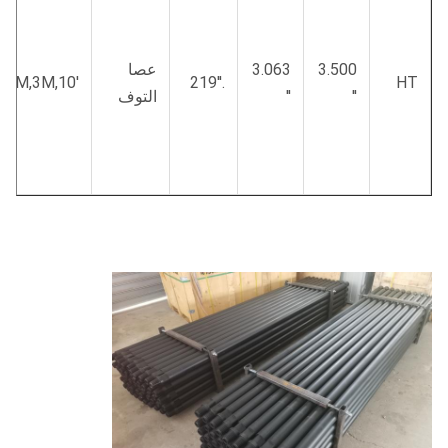
3.500
3.063
عصا
,2M,3M,10′
.219′′
HT
′′
′′
التوف