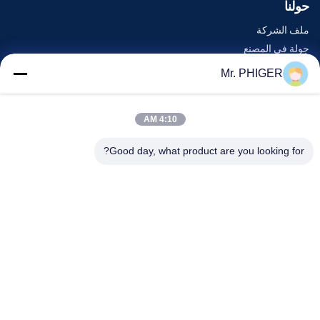
حولنا
ملف الشركة
جولة في المصنع
مراقبة الجودة
Mr. PHIGER
خريطة الموقع
اتصل بنا
4:10 AM
Good day, what product are you looking for?
الأحداث
القضايا
أخبار
اتصل بنا
هاتف:
0086-137-64195009