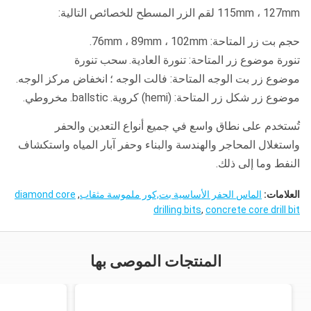
115mm ، 127mm لقم الزر المسطح للخصائص التالية:
حجم بت زر المتاحة: 76mm ، 89mm ، 102mm.
تنورة موضوع زر المتاحة: تنورة العادية.
سحب تنورة
موضوع زر بت الوجه المتاحة: فالت الوجه ؛
انخفاض مركز الوجه.
موضوع زر شكل زر المتاحة: (hemi) كروية.
ballstic.
مخروطي.
تُستخدم على نطاق واسع في جميع أنواع التعدين والحفر
واستغلال المحاجر والهندسة والبناء وحفر آبار المياه واستكشاف
النفط وما إلى ذلك.
العلامات:
الماس الحفر الأساسية بت,كور ملموسة مثقاب
,
diamond core
drilling bits
,
concrete core drill bit
المنتجات الموصى بها