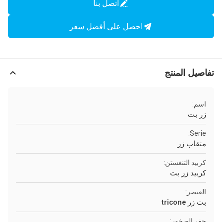
اتصل بنا
احصل على أفضل سعر
تفاصيل المنتج
اسم:
زر بت
Serie:
مثقاب زر
كربيد التنغستن:
كربيد زر بت
العنصر:
بت زر tricone
حفر الصخور: