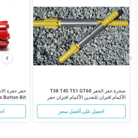
صخرة حفر الحفر T38 T45 T51 GT60
الأكمام اقتران للتعدين الأكمام اقتران حفر
 Button Bit
الصخور
احصل على أفضل سعر
اح