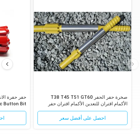
صخرة حفر الحفر T38 T45 T51 GT60
الأكمام اقتران للتعدين الأكمام اقتران حفر
 Button Bit
الصخور
احصل على أفضل سعر
اح